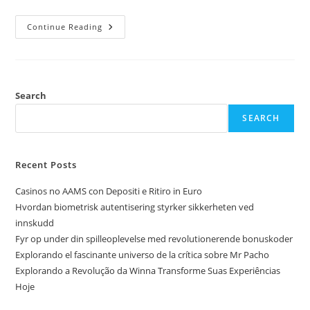
Continue Reading
Search
SEARCH
Recent Posts
Casinos no AAMS con Depositi e Ritiro in Euro
Hvordan biometrisk autentisering styrker sikkerheten ved
innskudd
Fyr op under din spilleoplevelse med revolutionerende bonuskoder
Explorando el fascinante universo de la crítica sobre Mr Pacho
Explorando a Revolução da Winna Transforme Suas Experiências
Hoje