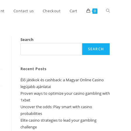
unt
Contact us
Checkout
Cart
0
Search
SEARCH
Recent Posts
Élő játékok és cashback: a Magyar Online Casino
legújabb ajánlatai
Proven ways to optimize your casino gambling with
1xbet
Uncover the odds: Play smart with casino
probabilities
Elite casino strategies to lead your gambling
challenge