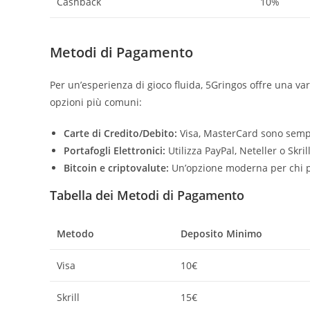
Cashback
10%
Metodi di Pagamento
Per un’esperienza di gioco fluida, 5Gringos offre una va
opzioni più comuni:
Carte di Credito/Debito:
Visa, MasterCard sono sempr
Portafogli Elettronici:
Utilizza PayPal, Neteller o Skri
Bitcoin e criptovalute:
Un’opzione moderna per chi pr
Tabella dei Metodi di Pagamento
Metodo
Deposito Minimo
Visa
10€
Skrill
15€