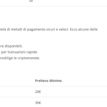
5x
rietà di metodi di pagamento sicuri e veloci. Ecco alcune delle
e disponibili.
ll per transazioni rapide.
edilige le criptomonete.
Prelievo Minimo
20€
30€