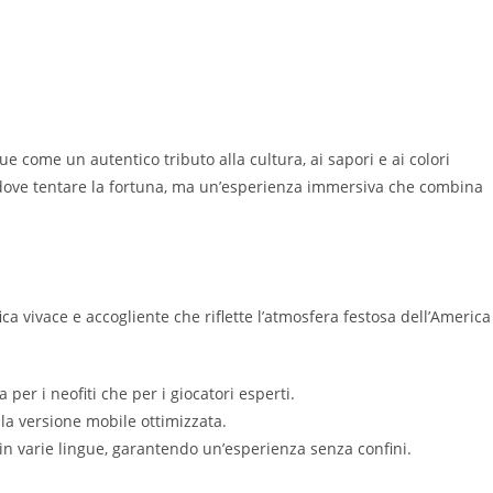
ue come un autentico tributo alla cultura, ai sapori e ai colori
 dove tentare la fortuna, ma un’esperienza immersiva che combina
a vivace e accogliente che riflette l’atmosfera festosa dell’America
a per i neofiti che per i giocatori esperti.
la versione mobile ottimizzata.
n varie lingue, garantendo un’esperienza senza confini.