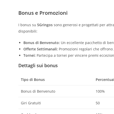
Bonus e Promozioni
I bonus su
5Gringos
sono generosi e progettati per attr
disponibili:
Bonus di Benvenuto:
Un eccellente pacchetto di benv
Offerte Settimanali:
Promozioni regolari che offrono g
Tornei:
Partecipa a tornei per vincere premi eccezion
Dettagli sui bonus
Tipo di Bonus
Percentua
Bonus di Benvenuto
100%
Giri Gratuiti
50