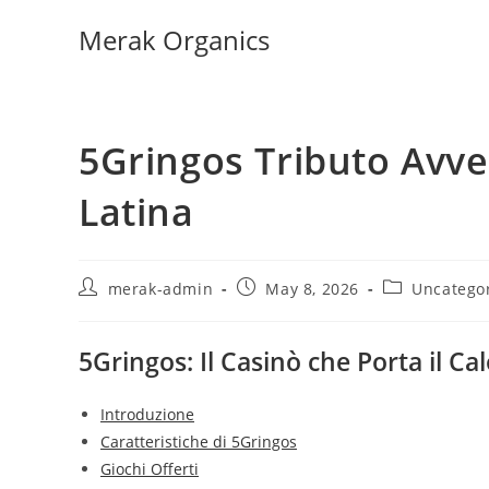
Merak Organics
5Gringos Tributo Avve
Latina
merak-admin
May 8, 2026
Uncatego
5Gringos: Il Casinò che Porta il Ca
Introduzione
Caratteristiche di 5Gringos
Giochi Offerti