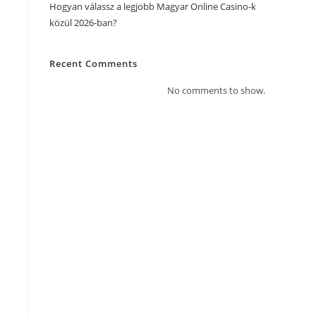
Hogyan válassz a legjobb Magyar Online Casino-k
közül 2026-ban?
Recent Comments
No comments to show.