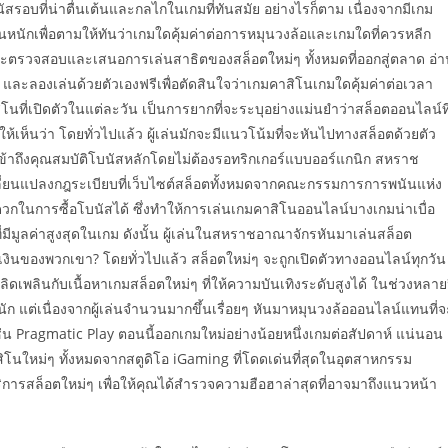
ัสรอบที่น่าตื่นเต้นและกลไกในเกมที่ทันสมัย ​​อย่างไรก็ตาม เนื่องจากมีเกม
นหนักเพื่อตามให้ทันว่าเกมใดคุ้มค่าต่อการหมุนวงล้อและเกมใดที่ควรหลีก
ยเราจะตรวจสอบและเสนอการเล่นสาธิตของสล็อตใหม่ๆ ทั้งหมดที่ออกสู่ตลาด อ่
 และลองเล่นด้วยตัวเองฟรีเพื่อตัดสินใจว่าเกมคาสิโนเกมใดคุ้มค่าต่อเวลา
ที่เปิดตัวในแต่ละวัน เป็นการยากที่จะระบุอย่างแม่นยำว่าสล็อตออนไลน์ที
ให้เห็นว่า โดยทั่วไปแล้ว ผู้เล่นมักจะมีแนวโน้มที่จะหันไปทางสล็อตด้วยตัว
ข้าถึงคุณสมบัติโบนัสหลักโดยไม่ต้องรอทริกเกอร์แบบออร์แกนิก สหราช
ปลี่ยนแปลงกฎระเบียบที่เว็บไซต์สล็อตทั้งหมดจากคณะกรรมการการพนันแห่ง
วกในการซื้อโบนัสได้ ซึ่งทำให้การเล่นเกมคาสิโนออนไลน์บางเกมน่าเบื่อ
มีมูลค่าสูงสุดในเกม ดังนั้น ผู้เล่นในสหราชอาณาจักรหันมาเล่นสล็อต
เงินของพวกเขา? โดยทั่วไปแล้ว สล็อตใหม่ๆ จะถูกเปิดตัวทางออนไลน์ทุกวัน
พลิดเพลินกับเนื้อหาเกมสล็อตใหม่ๆ ที่ให้ความบันเทิงระดับสูงได้ ในช่วงหลาย
นัก แต่เนื่องจากผู้เล่นจำนวนมากขึ้นเรื่อยๆ หันมาหมุนวงล้อออนไลน์แทนที่จ
 เช่น Pragmatic Play ตอนนี้ออกเกมใหม่อย่างน้อยหนึ่งเกมต่อสัปดาห์ แน่นอน
สิโนใหม่ๆ ทั้งหมดจากสตูดิโอ iGaming ที่โดดเด่นที่สุดในอุตสาหกรรม
ิการสล็อตใหม่ๆ เพื่อให้คุณได้สำรวจความฮือฮาล่าสุดที่อาจมาถึงแนวหน้า