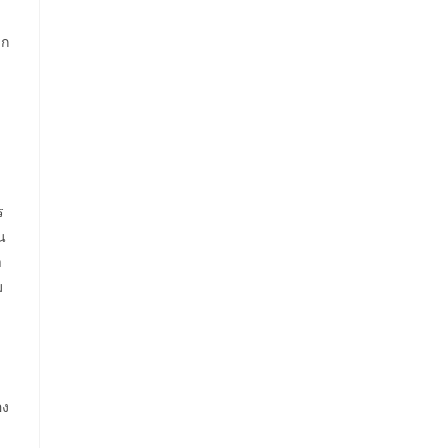
ี
าก
ร
น
า
ม
อง