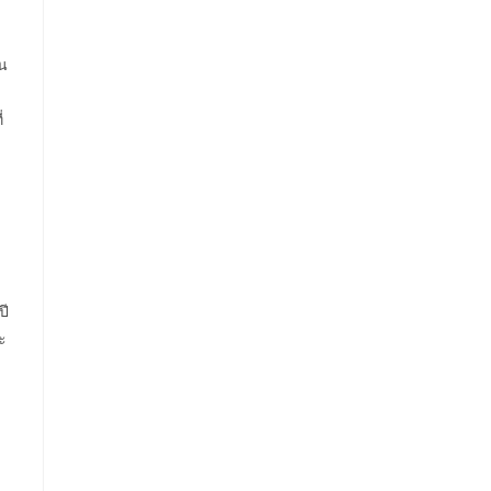
าน
่
ปี
ะ