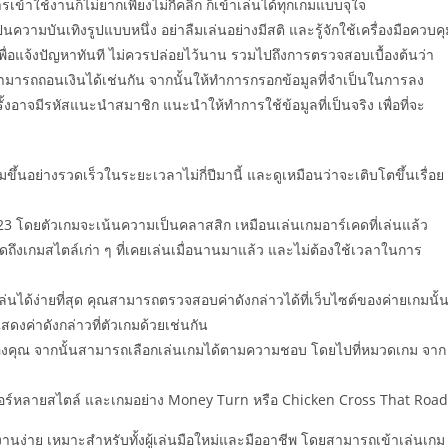
ารเข้าใช้งานก็ไม่ยากเพียงไม่กี่คลิก ก็เข้าเล่นได้ทุกเกมแบบจุใจ
ความบันเทิงรูปแบบหนึ่ง อย่าลืมเล่นอย่างมีสติ และรู้จักใช้เครื่องมือควบคุ
าที่เพื่อแจ้งปัญหาทันที ไม่ควรปล่อยไว้นาน รวมไปถึงการตรวจสอบเบื้องต้นว่า
สามารถถอนเงินได้เช่นกัน จากนั้นให้ทำการกรอกข้อมูลที่จำเป็นในการลง
้งอาจมีรหัสแนะนำสมาชิก แนะนำให้ทำการใช้ข้อมูลที่เป็นจริง เพื่อที่จะ
ึ้นอย่างรวดเร็วในระยะเวลาไม่กี่ปีมานี้ และดูเหมือนว่าจะเติบโตขึ้นเรื่อย
ker123 โดยตัวเกมจะเน้นความเป็นคลาสสิก เหมือนเล่นเกมอาร์เคดที่เล่นแล้ว
ิดถึงเกมสไตล์เก่า ๆ ที่เคยเล่นเมื่อนานมาแล้ว และไม่ต้องใช้เวลาในการ
่เล่นได้ง่ายที่สุด คุณสามารถตรวจสอบค่าดังกล่าวได้ที่เว็บไซต์ของค่ายเกมนั้
ค่าดังกล่าวที่ตัวเกมด้วยเช่นกัน
านของคุณ จากนั้นสามารถเลือกเล่นเกมได้ตามความชอบ โดยไปที่หมวดเกม จาก
เจอร์หลายสไตล์ และเกมอย่าง Money Turn หรือ Chicken Cross That Road
นง่าย เหมาะสำหรับทั้งผู้เล่นมือใหม่และมืออาชีพ โดยสามารถเข้าเล่นเกม