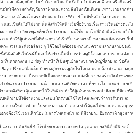
ล่า ต่อมาคือดูกติกาว่าเข้าใจง่ายไหม มีฟรีสปิน โบนัสรอบพิเศษ หรือฟีเจอร์
ายคนมักให้ความสำคัญกับกราฟิกและความลื่นไหลเป็นพิเศษ เพราะเกมจากค่า
ค้นอย่าง สล็อตเว็บตรง ฝากถอน True Wallet ไม่มีขั้นต่ำ ก็สะท้อนความ
และเริ่มต้นได้ไม่ยาก นั่นจึงทำให้หน้าเว็บที่อธิบายเรื่องการเงินอย่างตรงไ
ย่างเดียว อีกเหตุผลคือเรื่องประสบการณ์ใช้งาน เว็บที่ดีมักมีหน้าล็อบบี้เป็
น ทำให้ผู้เล่นหาสิ่งที่ต้องการได้เร็วขึ้น นอกจากนี้ หลายคนยังมองหาเว็บที
ังหวะเกม และฟีเจอร์ต่าง ๆ ได้โดยไม่ต้องรีบฝากเงิน ความหลากหลายของผู้
งนี่คือสิ่งที่เว็บไซต์นี้มอบให้อย่างเต็มที่ การนำสตูดิโอออกแบบหลายแห่งมา
ที่แตกต่างกัน 12Play ทำหน้าที่เป็นศูนย์กลางขนาดใหญ่ที่ค่ายเกมชื่อดัง
12Play เปรียบเสมือนใบเบิกทางสู่การผจญภัยในโลกเกมจากห้องนั่งเล่นของคุ
่างสะดวกสบาย เนื่องจากมีเนื้อหาจากหลายแหล่งที่มา บางครั้งสไตล์ภาพขอ
คุณกำลังมองหาประสบการณ์การเล่นเกมที่คัดสรรมาเพื่อชาวไทยและชาวเอเชี
เกมดังที่คนคุ้นเคยมาไว้ในที่เดียว ทำให้ผู้เล่นสามารถเข้าถึงเกมที่มีกราฟิ
น้าเว็บที่ใช้งานง่ายและเป็นมิตรกับผู้ใช้ใหม่ คุณจะพบว่าการค้นหาเกม
อัปเดตเกมใหม่ๆ เข้ามาในระบบอย่างสม่ำเสมอ ทำให้คุณไม่พลาดความสนุกรู
บบอาจต้องใช้เวลาเล็กน้อยในการโหลดหน้าเกมที่มีรายละเอียดกราฟิกสูงมาก
 และการเดิมพันกีฬาให้เลือกเล่นอย่างครบครัน จุดเด่นของที่นี่คือมีฟีเจอร์