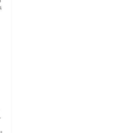
้
์
ง
ะ
,
ละ