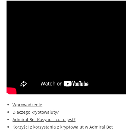
Wprowadzenie
Dlaczego kryptowaluty?
Admiral Bet Kasyno – co to jest?
Korzyści z korzystania z kryptowalut w Admiral Bet