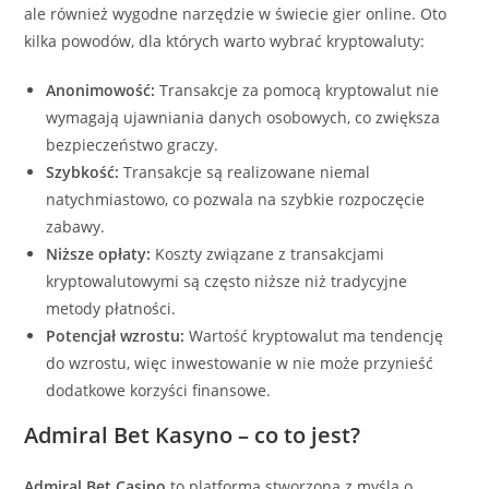
ale również wygodne narzędzie w świecie gier online. Oto
kilka powodów, dla których warto wybrać kryptowaluty:
Anonimowość:
Transakcje za pomocą kryptowalut nie
wymagają ujawniania danych osobowych, co zwiększa
bezpieczeństwo graczy.
Szybkość:
Transakcje są realizowane niemal
natychmiastowo, co pozwala na szybkie rozpoczęcie
zabawy.
Niższe opłaty:
Koszty związane z transakcjami
kryptowalutowymi są często niższe niż tradycyjne
metody płatności.
Potencjał wzrostu:
Wartość kryptowalut ma tendencję
do wzrostu, więc inwestowanie w nie może przynieść
dodatkowe korzyści finansowe.
Admiral Bet Kasyno – co to jest?
Admiral Bet Casino
to platforma stworzona z myślą o