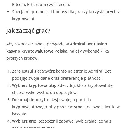
Bitcoin, Ethereum czy Litecoin.
Specjalne promocje i bonusy dla graczy korzystających z
kryptowalut.
Jak zacząć grać?
Aby rozpocząć swoją przygodę w
Admiral Bet Casino
kasyno kryptowalutowe Polska
, należy wykonać kilka
prostych kroków:
Zarejestruj się:
Stwórz konto na stronie Admiral Bet,
podając swoje dane oraz preferencje płatności.
Wybierz kryptowalutę:
Zdecyduj, którą kryptowalutę
chcesz wykorzystać do depozytów.
Dokonaj depozytu:
Użyj swojego portfela
kryptowalutowego, aby przesłać środki na swoje konto w
kasynie.
Wybierz grę:
Rozpocznij zabawę, wybierając jedną z