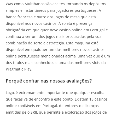
Way como Multibanco são aceites, tornando os depósitos
simples e instantâneos para jogadores portugueses. A
banca francesa é outro dos jogos de mesa que está
disponível nos novos casinos. A roleta é presença
obrigatória em qualquer novo casino online em Portugal e
continua a ser um dos jogos mais procurados pela sua
combinação de sorte e estratégia. Esta máquina está
disponível em qualquer um dos melhores novos casinos
online portugueses mencionados acima, uma vez que é um
dos títulos mais conhecidos e uma das melhores slots da
Pragmatic Play.
Porquê confiar nas nossas avaliações?
Logo, é extremamente importante que qualquer escolha
que faças vá de encontro a este ponto. Existem 15 casinos
online confiáveis em Portugal, detentores de licenças
emitidas pelo SRIJ, que permite a exploração dos jogos de