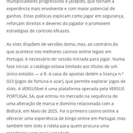
multiplicadores progressivos e jackpots, que tornam a
experiência mais envolvente e com maior potencial de
ganhos. Estas políticas explicam como jogar em segurança,
reforçam direitos e deveres do jogador e promovem
estratégias de controlo eficazes.
As slots dispõem de versões demo, mas, ao contrário do
que acontece nos melhores casinos online legais em
Portugal, é necessário ter sessão iniciada para jogar. Numa
fase inicial, o catálogo estava limitado aos títulos de um
único estúdio — a R. A casa de apostas detém a licença n.º
023 (jogos de fortuna e azar), que permite explorar jogos de
slots. A VERSUSbet é uma plataforma operada pela VERSUS
PORTUGAL SA, que entrou no mercado na sequência de
uma alteração de marca e domínio relacionada com a
Bidluck, em Maio de 2025. Foi o primeiro casino online a
oferecer uma experiência de bingo online em Portugal, mas
também tem slots e roleta para quem procura uma