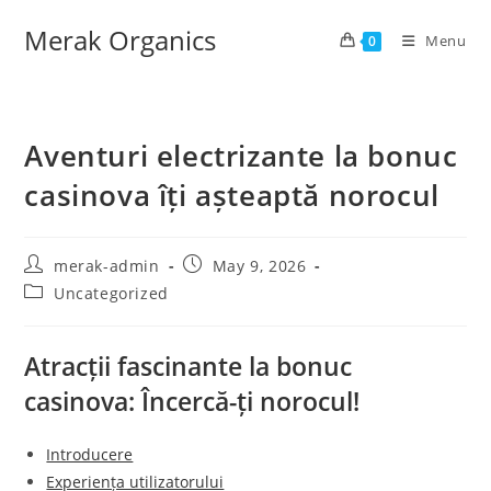
Merak Organics
Menu
0
Aventuri electrizante la bonuc
casinova îți așteaptă norocul
merak-admin
May 9, 2026
Uncategorized
Atracții fascinante la bonuc
casinova: Încercă-ți norocul!
Introducere
Experiența utilizatorului