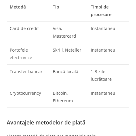
Metodă
Tip
Timpi de
procesare
Card de credit
Visa,
Instantaneu
Mastercard
Portofele
Skrill, Neteller
Instantaneu
electronice
Transfer bancar
Bancă locală
1-3 zile
lucrătoare
Cryptocurrency
Bitcoin,
Instantaneu
Ethereum
Avantajele metodelor de plată