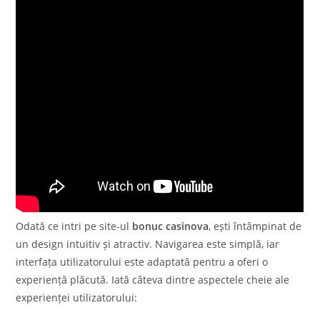
Odată ce intri pe site-ul
bonuc casinova
, ești întâmpinat de
un design intuitiv și atractiv. Navigarea este simplă, iar
interfața utilizatorului este adaptată pentru a oferi o
experiență plăcută. Iată câteva dintre aspectele cheie ale
experienței utilizatorului: