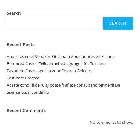
Search
SEARCH
Recent Posts
Apuestas en el Snooker: Guía para Apostadores en España
Betonred Casino Teilnahmebedingungen für Turniere
Favoriete Casinospellen voor Ervaren Gokkers
Test Post Created
Aceste condi?ii de rulaj poate fi aflate consultand termenii De
asemenea, ?i condi?iile
Recent Comments
No comments to show.