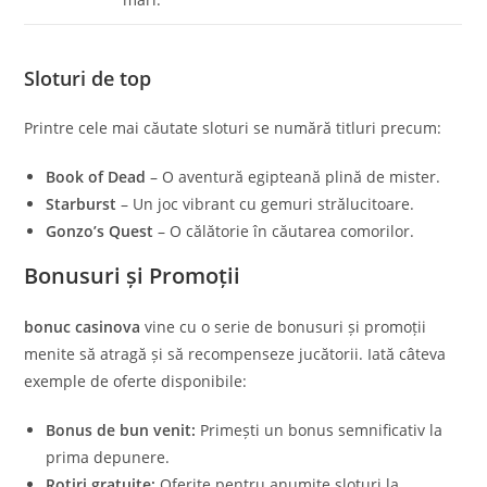
Sloturi de top
Printre cele mai căutate sloturi se numără titluri precum:
Book of Dead
– O aventură egipteană plină de mister.
Starburst
– Un joc vibrant cu gemuri strălucitoare.
Gonzo’s Quest
– O călătorie în căutarea comorilor.
Bonusuri și Promoții
bonuc casinova
vine cu o serie de bonusuri și promoții
menite să atragă și să recompenseze jucătorii. Iată câteva
exemple de oferte disponibile:
Bonus de bun venit:
Primești un bonus semnificativ la
prima depunere.
Rotiri gratuite:
Oferite pentru anumite sloturi la