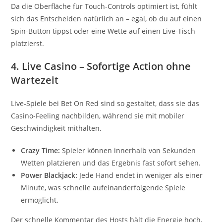
Da die Oberfläche für Touch-Controls optimiert ist, fühlt
sich das Entscheiden natürlich an – egal, ob du auf einen
Spin-Button tippst oder eine Wette auf einen Live-Tisch
platzierst.
4. Live Casino – Sofortige Action ohne
Wartezeit
Live-Spiele bei Bet On Red sind so gestaltet, dass sie das
Casino-Feeling nachbilden, während sie mit mobiler
Geschwindigkeit mithalten.
Crazy Time:
Spieler können innerhalb von Sekunden
Wetten platzieren und das Ergebnis fast sofort sehen.
Power Blackjack:
Jede Hand endet in weniger als einer
Minute, was schnelle aufeinanderfolgende Spiele
ermöglicht.
Der schnelle Kommentar des Hosts hält die Energie hoch,