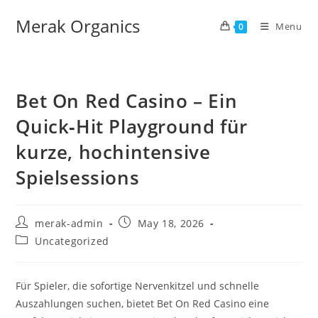
Merak Organics
Menu
0
Bet On Red Casino – Ein
Quick‑Hit Playground für
kurze, hochintensive
Spielsessions
merak-admin
May 18, 2026
Uncategorized
Für Spieler, die sofortige Nervenkitzel und schnelle
Auszahlungen suchen, bietet Bet On Red Casino eine