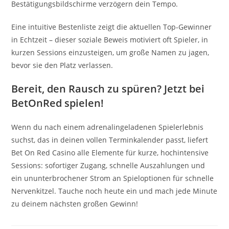
Bestätigungsbildschirme verzögern dein Tempo.
Eine intuitive Bestenliste zeigt die aktuellen Top-Gewinner
in Echtzeit – dieser soziale Beweis motiviert oft Spieler, in
kurzen Sessions einzusteigen, um große Namen zu jagen,
bevor sie den Platz verlassen.
Bereit, den Rausch zu spüren? Jetzt bei
BetOnRed spielen!
Wenn du nach einem adrenalingeladenen Spielerlebnis
suchst, das in deinen vollen Terminkalender passt, liefert
Bet On Red Casino alle Elemente für kurze, hochintensive
Sessions: sofortiger Zugang, schnelle Auszahlungen und
ein ununterbrochener Strom an Spieloptionen für schnelle
Nervenkitzel. Tauche noch heute ein und mach jede Minute
zu deinem nächsten großen Gewinn!