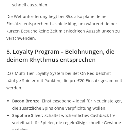
schnell auszahlen.
Die Wettanforderung liegt bei 35x, also plane deine
Einsätze entsprechend – spiele klug, um während deiner
kurzen Besuche keine Zeit mit niedrigen Auszahlungen zu
verschwenden.
8. Loyalty Program – Belohnungen, die
deinem Rhythmus entsprechen
Das Multi‑Tier-Loyalty-System bei Bet On Red belohnt
häufige Spieler mit Punkten, die pro €20 Einsatz gesammelt
werden.
Bacon Bronze:
Einstiegsebene – ideal für Neueinsteiger,
die zusätzliche Spins ohne Verpflichtung wollen.
Sapphire Silver:
Schaltet wöchentliches Cashback frei –
vorteilhaft für Spieler, die regelmäßig schnelle Gewinne
erzielen.