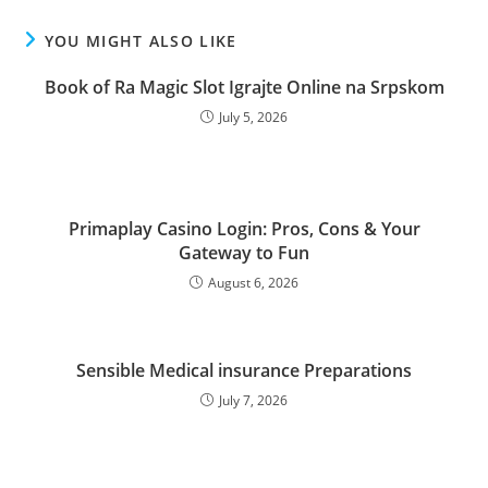
YOU MIGHT ALSO LIKE
Book of Ra Magic Slot Igrajte Online na Srpskom
July 5, 2026
Primaplay Casino Login: Pros, Cons & Your
Gateway to Fun
August 6, 2026
Sensible Medical insurance Preparations
July 7, 2026