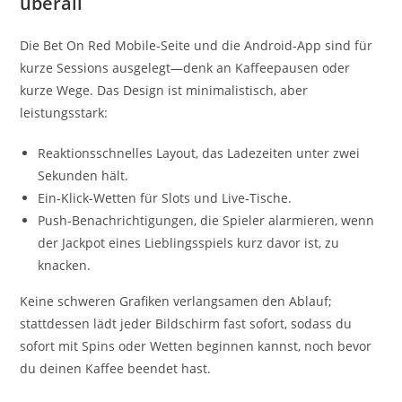
überall
Die Bet On Red Mobile‑Seite und die Android‑App sind für
kurze Sessions ausgelegt—denk an Kaffeepausen oder
kurze Wege. Das Design ist minimalistisch, aber
leistungsstark:
Reaktionsschnelles Layout, das Ladezeiten unter zwei
Sekunden hält.
Ein‑Klick-Wetten für Slots und Live‑Tische.
Push‑Benachrichtigungen, die Spieler alarmieren, wenn
der Jackpot eines Lieblingsspiels kurz davor ist, zu
knacken.
Keine schweren Grafiken verlangsamen den Ablauf;
stattdessen lädt jeder Bildschirm fast sofort, sodass du
sofort mit Spins oder Wetten beginnen kannst, noch bevor
du deinen Kaffee beendet hast.