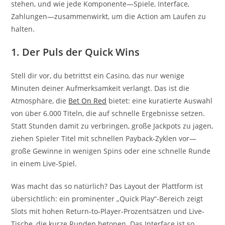
stehen, und wie jede Komponente—Spiele, Interface,
Zahlungen—zusammenwirkt, um die Action am Laufen zu
halten.
1. Der Puls der Quick Wins
Stell dir vor, du betrittst ein Casino, das nur wenige
Minuten deiner Aufmerksamkeit verlangt. Das ist die
Atmosphäre, die
Bet On Red
bietet: eine kuratierte Auswahl
von über 6.000 Titeln, die auf schnelle Ergebnisse setzen.
Statt Stunden damit zu verbringen, große Jackpots zu jagen,
ziehen Spieler Titel mit schnellen Payback-Zyklen vor—
große Gewinne in wenigen Spins oder eine schnelle Runde
in einem Live-Spiel.
Was macht das so natürlich? Das Layout der Plattform ist
übersichtlich: ein prominenter „Quick Play“-Bereich zeigt
Slots mit hohen Return‑to‑Player‑Prozentsätzen und Live-
Tische, die kurze Runden betonen. Das Interface ist so