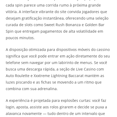
cada spin parece uma corrida rumo à próxima grande
vitória. A interface vibrante do site convida jogadores que
desejam gratificação instantânea, oferecendo uma seleção
curada de slots como Sweet Rush Bonanza e Golden Bar
Spin que entregam pagamentos de alta volatilidade em
poucos minutos.
A disposição otimizada para dispositivos móveis do cassino
significa que você pode entrar em ação diretamente do seu
telefone sem navegar por um labirinto de menus. Se você
busca uma descarga rápida, a seção de Live Casino com
Auto Roulette e Xxxtreme Lightning Baccarat mantém as
luzes piscando e as fichas se movendo a um ritmo que
combina com sua adrenalina.
A experiência é projetada para explosões curtas: você faz
login, aposta, assiste aos rolos girarem e decide se puxa a
alavanca novamente — tudo dentro de um intervalo que