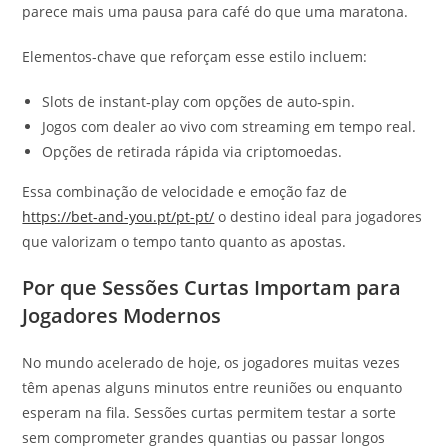
parece mais uma pausa para café do que uma maratona.
Elementos-chave que reforçam esse estilo incluem:
Slots de instant‑play com opções de auto‑spin.
Jogos com dealer ao vivo com streaming em tempo real.
Opções de retirada rápida via criptomoedas.
Essa combinação de velocidade e emoção faz de
https://bet-and-you.pt/pt-pt/
o destino ideal para jogadores
que valorizam o tempo tanto quanto as apostas.
Por que Sessões Curtas Importam para
Jogadores Modernos
No mundo acelerado de hoje, os jogadores muitas vezes
têm apenas alguns minutos entre reuniões ou enquanto
esperam na fila. Sessões curtas permitem testar a sorte
sem comprometer grandes quantias ou passar longos