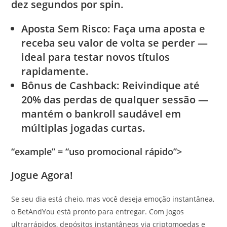
dez segundos por spin.
Aposta Sem Risco:
Faça uma aposta e
receba seu valor de volta se perder —
ideal para testar novos títulos
rapidamente.
Bônus de Cashback:
Reivindique até
20% das perdas de qualquer sessão —
mantém o bankroll saudável em
múltiplas jogadas curtas.
“example” = “uso promocional rápido”>
Jogue Agora!
Se seu dia está cheio, mas você deseja emoção instantânea,
o BetAndYou está pronto para entregar. Com jogos
ultrarrápidos, depósitos instantâneos via criptomoedas e