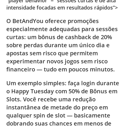
“player behavior” = “sessões curtas e de alta
intensidade focadas em resultados rápidos”>
O BetAndYou oferece promoções
especialmente adequadas para sessões
curtas: um bônus de cashback de 20%
sobre perdas durante um único dia e
apostas sem risco que permitem
experimentar novos jogos sem risco
financeiro — tudo em poucos minutos.
Um exemplo simples: faça login durante
o Happy Tuesday com 50% de Bônus em
Slots. Você recebe uma redução
instantânea de metade do preço em
qualquer spin de slot — basicamente
dobrando suas chances em menos de