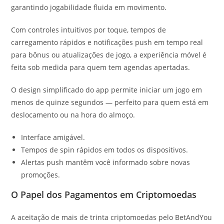
garantindo jogabilidade fluida em movimento.
Com controles intuitivos por toque, tempos de
carregamento rápidos e notificações push em tempo real
para bônus ou atualizações de jogo, a experiência móvel é
feita sob medida para quem tem agendas apertadas.
O design simplificado do app permite iniciar um jogo em
menos de quinze segundos — perfeito para quem está em
deslocamento ou na hora do almoço.
Interface amigável.
Tempos de spin rápidos em todos os dispositivos.
Alertas push mantêm você informado sobre novas
promoções.
O Papel dos Pagamentos em Criptomoedas
A aceitação de mais de trinta criptomoedas pelo BetAndYou