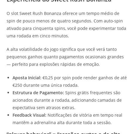
O slot Sweet Rush Bonanza oferece um tempo médio de
spin de pouco menos de quatro segundos. Com auto‑spin
ativado para cinquenta spins, você pode experimentar toda
uma rodada em cinco minutos.
A alta volatilidade do jogo significa que você verá tanto
pequenos ganhos quanto pagamentos ocasionais grandes
— perfeito para explosões rápidas de emoção.
Aposta Inicial:
€0,25 por spin pode render ganhos de até
€250 durante uma única rodada.
Estrutura de Pagamento:
Spins grátis frequentes são
acionados durante a rodada, adicionando camadas de
expectativa sem atrasos extras.
Feedback Visual:
Notificações de vitória em tempo real
mantêm a adrenalina alta durante toda a sessão.