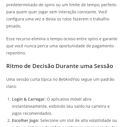
predeterminado de spins ou um limite de tempo, perfeito
para quem quer jogar sem interação constante. Você
configura uma vez e deixa os rolos fazerem o trabalho
pesado.
Esse recurso elimina o tempo ocioso entre spins e garante
que você nunca perca uma oportunidade de pagamento
repentino.
Ritmo de Decisão Durante uma Sessão
Uma sessão curta típica no BetAndYou segue um padrão
claro:
Login & Carregar:
O aplicativo móvel abre
instantaneamente, exibindo seu saldo na carteira e
jogos recomendados.
Escolher Jogo:
Selecione um slot de alta volatilidade ou