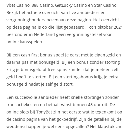
Vbet Casino, 888 Casino, GetLucky Casino en Star Casino.
Bekijk het actuele overzicht van live aanbieders en
vergunninghouders bovenaan deze pagina. Het overzicht
op deze pagina is op die lijst gebaseerd. Tot 1 oktober 2021
bestond er in Nederland geen vergunningstelsel voor
online kansspelen.
Bij een cash first bonus speel je eerst met je eigen geld en
daarna pas met bonusgeld. Bij een bonus zonder storting
krijg je bonusgeld of free spins zonder dat je meteen zelf
geld hoeft te storten. Bij een stortingsbonus krijg je extra
bonusgeld nadat je zelf geld stort.
Een succesvolle aanbieder heeft snelle stortingen zonder
transactiekosten en betaalt winst binnen 48 uur uit. De
online slots bij TonyBet zijn het eerste wat je tegenkomt op
de casino pagina van het gokbedrijf. Zijn de getallen bij de
weddenschappen je wel eens opgevallen? Het klapstuk van