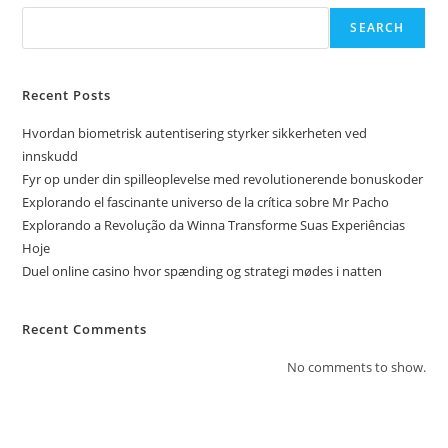
SEARCH
Recent Posts
Hvordan biometrisk autentisering styrker sikkerheten ved
innskudd
Fyr op under din spilleoplevelse med revolutionerende bonuskoder
Explorando el fascinante universo de la crítica sobre Mr Pacho
Explorando a Revolução da Winna Transforme Suas Experiências
Hoje
Duel online casino hvor spænding og strategi mødes i natten
Recent Comments
No comments to show.