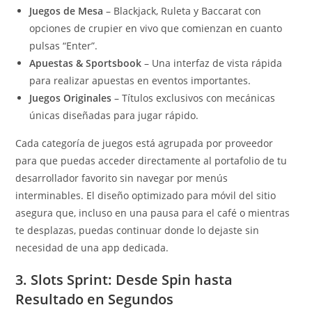
Juegos de Mesa
– Blackjack, Ruleta y Baccarat con
opciones de crupier en vivo que comienzan en cuanto
pulsas “Enter”.
Apuestas & Sportsbook
– Una interfaz de vista rápida
para realizar apuestas en eventos importantes.
Juegos Originales
– Títulos exclusivos con mecánicas
únicas diseñadas para jugar rápido.
Cada categoría de juegos está agrupada por proveedor
para que puedas acceder directamente al portafolio de tu
desarrollador favorito sin navegar por menús
interminables. El diseño optimizado para móvil del sitio
asegura que, incluso en una pausa para el café o mientras
te desplazas, puedas continuar donde lo dejaste sin
necesidad de una app dedicada.
3. Slots Sprint: Desde Spin hasta
Resultado en Segundos