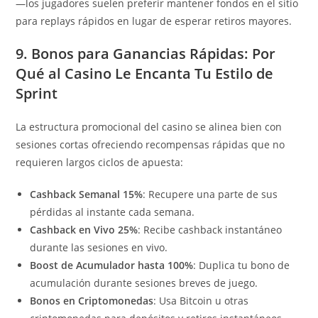
—los jugadores suelen preferir mantener fondos en el sitio
para replays rápidos en lugar de esperar retiros mayores.
9. Bonos para Ganancias Rápidas: Por
Qué al Casino Le Encanta Tu Estilo de
Sprint
La estructura promocional del casino se alinea bien con
sesiones cortas ofreciendo recompensas rápidas que no
requieren largos ciclos de apuesta:
Cashback Semanal 15%
: Recupere una parte de sus
pérdidas al instante cada semana.
Cashback en Vivo 25%
: Recibe cashback instantáneo
durante las sesiones en vivo.
Boost de Acumulador hasta 100%
: Duplica tu bono de
acumulación durante sesiones breves de juego.
Bonos en Criptomonedas
: Usa Bitcoin u otras