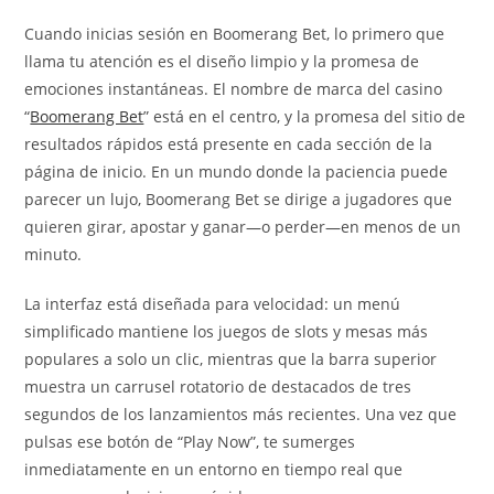
Cuando inicias sesión en Boomerang Bet, lo primero que
llama tu atención es el diseño limpio y la promesa de
emociones instantáneas. El nombre de marca del casino
“
Boomerang Bet
” está en el centro, y la promesa del sitio de
resultados rápidos está presente en cada sección de la
página de inicio. En un mundo donde la paciencia puede
parecer un lujo, Boomerang Bet se dirige a jugadores que
quieren girar, apostar y ganar—o perder—en menos de un
minuto.
La interfaz está diseñada para velocidad: un menú
simplificado mantiene los juegos de slots y mesas más
populares a solo un clic, mientras que la barra superior
muestra un carrusel rotatorio de destacados de tres
segundos de los lanzamientos más recientes. Una vez que
pulsas ese botón de “Play Now”, te sumerges
inmediatamente en un entorno en tiempo real que