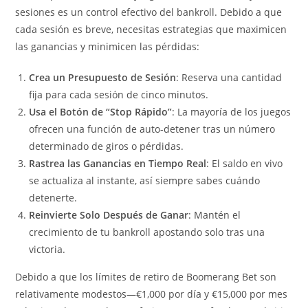
sesiones es un control efectivo del bankroll. Debido a que
cada sesión es breve, necesitas estrategias que maximicen
las ganancias y minimicen las pérdidas:
Crea un Presupuesto de Sesión
: Reserva una cantidad
fija para cada sesión de cinco minutos.
Usa el Botón de “Stop Rápido”
: La mayoría de los juegos
ofrecen una función de auto-detener tras un número
determinado de giros o pérdidas.
Rastrea las Ganancias en Tiempo Real
: El saldo en vivo
se actualiza al instante, así siempre sabes cuándo
detenerte.
Reinvierte Solo Después de Ganar
: Mantén el
crecimiento de tu bankroll apostando solo tras una
victoria.
Debido a que los límites de retiro de Boomerang Bet son
relativamente modestos—€1,000 por día y €15,000 por mes