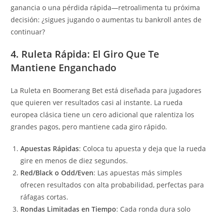
ganancia o una pérdida rápida—retroalimenta tu próxima
decisión: ¿sigues jugando o aumentas tu bankroll antes de
continuar?
4. Ruleta Rápida: El Giro Que Te
Mantiene Enganchado
La Ruleta en Boomerang Bet está diseñada para jugadores
que quieren ver resultados casi al instante. La rueda
europea clásica tiene un cero adicional que ralentiza los
grandes pagos, pero mantiene cada giro rápido.
Apuestas Rápidas
: Coloca tu apuesta y deja que la rueda
gire en menos de diez segundos.
Red/Black o Odd/Even
: Las apuestas más simples
ofrecen resultados con alta probabilidad, perfectas para
ráfagas cortas.
Rondas Limitadas en Tiempo
: Cada ronda dura solo