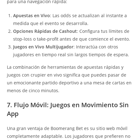
para una navegación rápida:
Apuestas en Vivo
: Las odds se actualizan al instante a
medida que el evento se desarrolla.
Opciones Rápidas de Cashout
: Configura tus límites de
stop-loss o take-profit antes de que comience el evento.
Juegos en Vivo Multijugador
: Interactúa con otros
jugadores en tiempo real sin largos tiempos de espera.
La combinación de herramientas de apuestas rápidas y
juegos con crupier en vivo significa que puedes pasar de
un emocionante partido deportivo a una mesa de cartas en
menos de cinco minutos.
7. Flujo Móvil: Juegos en Movimiento Sin
App
Una gran ventaja de Boomerang Bet es su sitio web móvil
completamente adaptable. Los jugadores que prefieren no