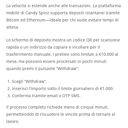
La velocità si estende anche alle transazioni. La piattaforma
mobile di Candy Spinz supporta depositi istantanei tramite
Bitcoin ed Ethereum—ideale per chi vuole evitare tempi di
attesa.
Lo schermo di deposito mostra un codice QR per scansione
rapida o un indirizzo da copiare e incollare per il
trasferimento manuale. I prelievi sono limitati a €10.000 al
mese, ma possono essere processati in pochi minuti
quando premi il pulsante “Withdraw”:
Scegli “Withdraw”.
Inserisci l’importo sotto il limite giornaliero di €1.000.
Conferma tramite email o OTP SMS.
Il processo completo richiede meno di cinque minuti,
permettendoti di riscuotere le vincite prima di tornare al
lavoro.