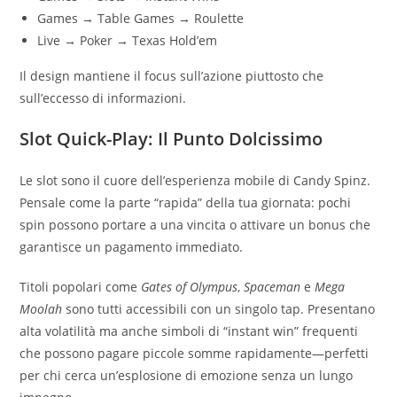
Games → Table Games → Roulette
Live → Poker → Texas Hold’em
Il design mantiene il focus sull’azione piuttosto che
sull’eccesso di informazioni.
Slot Quick-Play: Il Punto Dolcissimo
Le slot sono il cuore dell’esperienza mobile di Candy Spinz.
Pensale come la parte “rapida” della tua giornata: pochi
spin possono portare a una vincita o attivare un bonus che
garantisce un pagamento immediato.
Titoli popolari come
Gates of Olympus
,
Spaceman
e
Mega
Moolah
sono tutti accessibili con un singolo tap. Presentano
alta volatilità ma anche simboli di “instant win” frequenti
che possono pagare piccole somme rapidamente—perfetti
per chi cerca un’esplosione di emozione senza un lungo