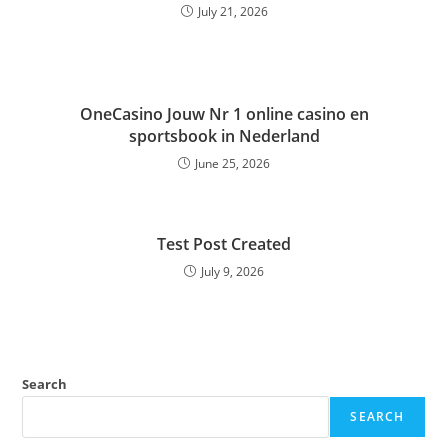
July 21, 2026
OneCasino Jouw Nr 1 online casino en
sportsbook in Nederland
June 25, 2026
Test Post Created
July 9, 2026
Search
SEARCH