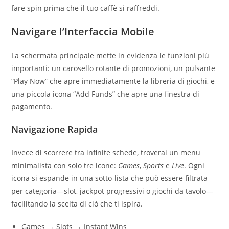
fare spin prima che il tuo caffè si raffreddi.
Navigare l’Interfaccia Mobile
La schermata principale mette in evidenza le funzioni più
importanti: un carosello rotante di promozioni, un pulsante
“Play Now” che apre immediatamente la libreria di giochi, e
una piccola icona “Add Funds” che apre una finestra di
pagamento.
Navigazione Rapida
Invece di scorrere tra infinite schede, troverai un menu
minimalista con solo tre icone:
Games
,
Sports
e
Live
. Ogni
icona si espande in una sotto-lista che può essere filtrata
per categoria—slot, jackpot progressivi o giochi da tavolo—
facilitando la scelta di ciò che ti ispira.
Games → Slots → Instant Wins