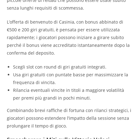
piccole offerte di reload che possono essere usate subito
senza lunghi requisiti di scommessa.
L’offerta di benvenuto di Casinia, con bonus abbinato di
€500 e 200 giri gratuiti, è pensata per essere utilizzata
rapidamente; i giocatori possono iniziare a girare subito
perché il bonus viene accreditato istantaneamente dopo la
conferma del deposito.
Scegli slot con round di giri gratuiti integrati.
Usa giri gratuiti con puntate basse per massimizzare la
frequenza di vincita.
Rilancia eventuali vincite in titoli a maggiore volatilità
per premi più grandi in pochi minuti.
Combinando brevi raffiche di fortuna con rilanci strategici, i
giocatori possono estendere l’impatto della sessione senza
prolungare il tempo di gioco.