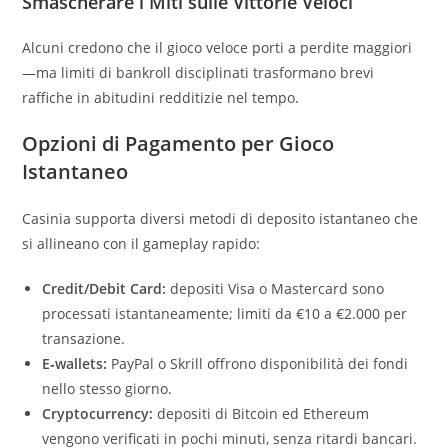
Smascherare i Miti sulle Vittorie Veloci
Alcuni credono che il gioco veloce porti a perdite maggiori
—ma limiti di bankroll disciplinati trasformano brevi
raffiche in abitudini redditizie nel tempo.
Opzioni di Pagamento per Gioco
Istantaneo
Casinia supporta diversi metodi di deposito istantaneo che
si allineano con il gameplay rapido:
Credit/Debit Card:
depositi Visa o Mastercard sono
processati istantaneamente; limiti da €10 a €2.000 per
transazione.
E‑wallets:
PayPal o Skrill offrono disponibilità dei fondi
nello stesso giorno.
Cryptocurrency:
depositi di Bitcoin ed Ethereum
vengono verificati in pochi minuti, senza ritardi bancari.