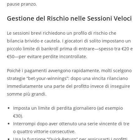
pause pranzo.
Gestione del Rischio nelle Sessioni Veloci
Le sessioni brevi richiedono un profilo di rischio che
bilancia brivido e cautela. I giocatori di solito impostano un
piccolo limite di bankroll prima di entrare—spesso tra €20 e
€50—per evitare perdite incontrollate.
Poiché i pagamenti avvengono rapidamente, molti scelgono
strategie “bet‑your‑winnings”: dopo una vincita rilanciano
immediatamente una parte del profitto invece di inseguire
somme più grandi.
Imposta un limite di perdita giornaliero (ad esempio
€30).
Interrompi dopo aver ottenuto una serie vincente di tre
o quattro vittorie consecutive.
Usa la funzione “Quick‑Return” per assicurarti i profitti