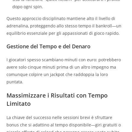
dopo ogni spin.
Questo approccio disciplinato mantiene alto il livello di
adrenalina, proteggendo allo stesso tempo il bankroll—un
equilibrio essenziale per gli appassionati di gioco rapido.
Gestione del Tempo e del Denaro
I giocatori spesso scambiano minuti con euro: potrebbero
avere solo cinque minuti prima di un altro impegno ma
comunque colpire un jackpot che raddoppia la loro
puntata.
Massimizzare i Risultati con Tempo
Limitato
La chiave del successo nelle sessioni brevi è sfruttare
bonus che si adattino al tempo disponibile—giri gratuiti o