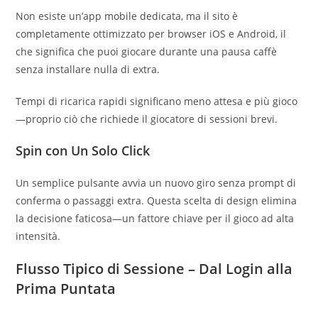
Non esiste un’app mobile dedicata, ma il sito è
completamente ottimizzato per browser iOS e Android, il
che significa che puoi giocare durante una pausa caffè
senza installare nulla di extra.
Tempi di ricarica rapidi significano meno attesa e più gioco
—proprio ciò che richiede il giocatore di sessioni brevi.
Spin con Un Solo Click
Un semplice pulsante avvia un nuovo giro senza prompt di
conferma o passaggi extra. Questa scelta di design elimina
la decisione faticosa—un fattore chiave per il gioco ad alta
intensità.
Flusso Tipico di Sessione – Dal Login alla
Prima Puntata