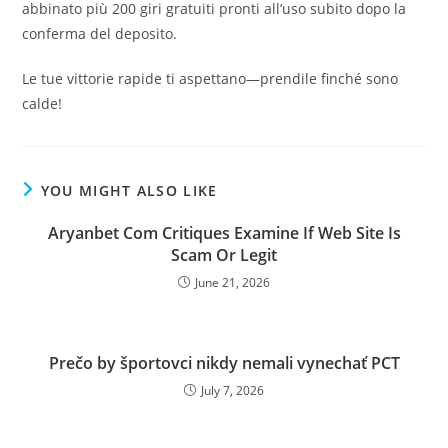
abbinato più 200 giri gratuiti pronti all’uso subito dopo la
conferma del deposito.
Le tue vittorie rapide ti aspettano—prendile finché sono
calde!
YOU MIGHT ALSO LIKE
Aryanbet Com Critiques Examine If Web Site Is
Scam Or Legit
June 21, 2026
Prečo by športovci nikdy nemali vynechať PCT
July 7, 2026