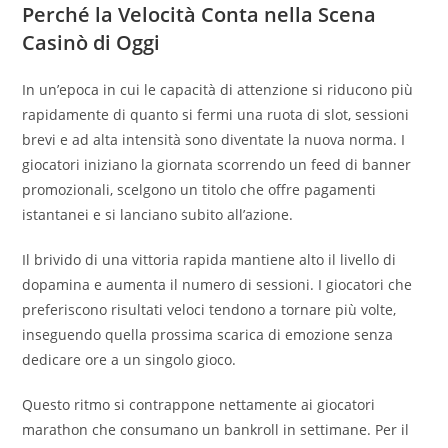
Perché la Velocità Conta nella Scena
Casinò di Oggi
In un’epoca in cui le capacità di attenzione si riducono più
rapidamente di quanto si fermi una ruota di slot, sessioni
brevi e ad alta intensità sono diventate la nuova norma. I
giocatori iniziano la giornata scorrendo un feed di banner
promozionali, scelgono un titolo che offre pagamenti
istantanei e si lanciano subito all’azione.
Il brivido di una vittoria rapida mantiene alto il livello di
dopamina e aumenta il numero di sessioni. I giocatori che
preferiscono risultati veloci tendono a tornare più volte,
inseguendo quella prossima scarica di emozione senza
dedicare ore a un singolo gioco.
Questo ritmo si contrappone nettamente ai giocatori
marathon che consumano un bankroll in settimane. Per il