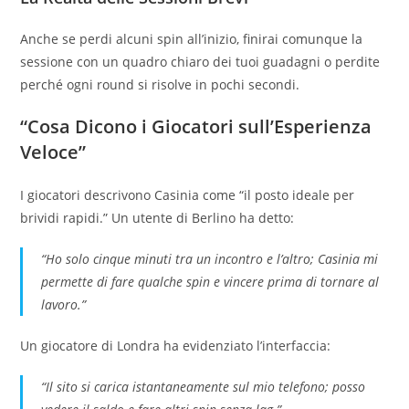
Anche se perdi alcuni spin all’inizio, finirai comunque la
sessione con un quadro chiaro dei tuoi guadagni o perdite
perché ogni round si risolve in pochi secondi.
“Cosa Dicono i Giocatori sull’Esperienza
Veloce”
I giocatori descrivono Casinia come “il posto ideale per
brividi rapidi.” Un utente di Berlino ha detto:
“Ho solo cinque minuti tra un incontro e l’altro; Casinia mi
permette di fare qualche spin e vincere prima di tornare al
lavoro.”
Un giocatore di Londra ha evidenziato l’interfaccia:
“Il sito si carica istantaneamente sul mio telefono; posso