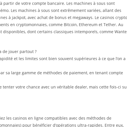
 partir de votre compte bancaire. Les machines à sous sont
démo. Les machines à sous sont extrêmement variées, allant des
hines à jackpot, avec achat de bonus et megaways. Le casinos crypt
ements en cryptomonnaies, comme Bitcoin, Ethereum et Tether. Au
nt disponibles, dont certains classiques intemporels, comme Want
 de jouer partout ?
apidité et les limites sont bien souvent supérieures à ce que l’on a
 par sa large gamme de méthodes de paiement, en tenant compte
tenter votre chance avec un véritable dealer, mais cette fois-ci su
légiez les casinos en ligne compatibles avec des méthodes de
monnaies) pour bénéficier d’opérations ultra-rapides. Entre eux,