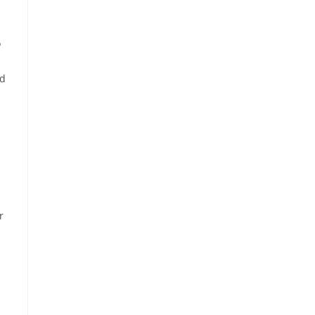
o
ed
r