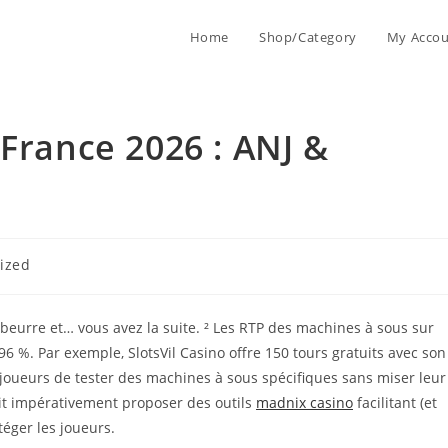
Home
Shop/Category
My Acco
 France 2026 : ANJ &
ized
 beurre et… vous avez la suite. ² Les RTP des machines à sous sur
 96 %. Par exemple, SlotsVil Casino offre 150 tours gratuits avec son
joueurs de tester des machines à sous spécifiques sans miser leur
it impérativement proposer des outils
madnix casino
facilitant (et
éger les joueurs.