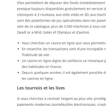
Elles permettent de déposer des fonds immédiatement à
presque toujours disponibles gratuitement en version 
classiques à 3 rouleaux, aux slots vidéo et 3D, aux mac
sont des plateformes de jeu spécialisées dans les pai
sein de ce catalogue, plus de 3.500 machines à sous so
Deadl or a Wild, Gates of Olympus et d’autres.
Vous cherchez un casino en ligne qiui vous permettra
En revanche, les transactions sont d’une incroyable r
l’habitude de voir.
Un casino en ligne digne de confiance se remarque
des habitudes en France.
Depuis quelques années, il est également possible de 
les casinos en ligne.
Les tournois et les lives
Si vous cherchez à recevoir l’argent au plus vite, privi
paiements modernes (portefeuilles électroniques, crypto