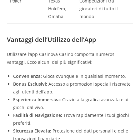
Poker
Texas
Competizioni tra
Hold’em,
giocatori di tutto il
Omaha
mondo
Vantaggi dell’Utilizzo dell’App
Utilizzare l’app Casinova Casino comporta numerosi
vantaggi. Ecco alcuni dei più significativi:
Convenienza:
Gioca ovunque e in qualsiasi momento.
Bonus Esclusivi:
Accesso a promozioni speciali riservate
agli utenti dell’app.
Esperienza Immersiva:
Grazie alla grafica avanzata e ai
giochi dal vivo.
Facilità di Navigazione:
Trova rapidamente i tuoi giochi
preferiti.
Sicurezza Elevata:
Protezione dei dati personali e delle
transazioni finanziarie.