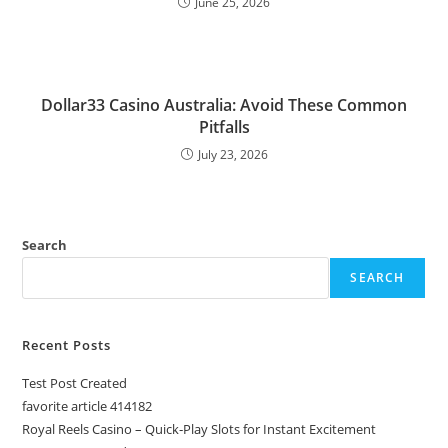
June 25, 2026
Dollar33 Casino Australia: Avoid These Common
Pitfalls
July 23, 2026
Search
SEARCH
Recent Posts
Test Post Created
favorite article 414182
Royal Reels Casino – Quick‑Play Slots for Instant Excitement