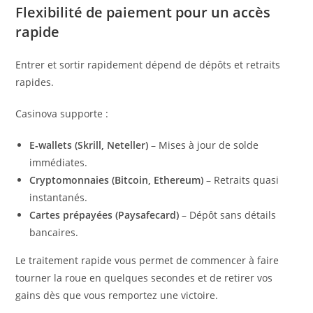
Flexibilité de paiement pour un accès
rapide
Entrer et sortir rapidement dépend de dépôts et retraits
rapides.
Casinova supporte :
E‑wallets (Skrill, Neteller)
– Mises à jour de solde
immédiates.
Cryptomonnaies (Bitcoin, Ethereum)
– Retraits quasi
instantanés.
Cartes prépayées (Paysafecard)
– Dépôt sans détails
bancaires.
Le traitement rapide vous permet de commencer à faire
tourner la roue en quelques secondes et de retirer vos
gains dès que vous remportez une victoire.