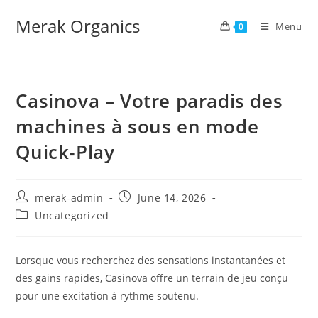
Merak Organics
Menu
0
Casinova – Votre paradis des
machines à sous en mode
Quick‑Play
merak-admin
June 14, 2026
Uncategorized
Lorsque vous recherchez des sensations instantanées et
des gains rapides, Casinova offre un terrain de jeu conçu
pour une excitation à rythme soutenu.