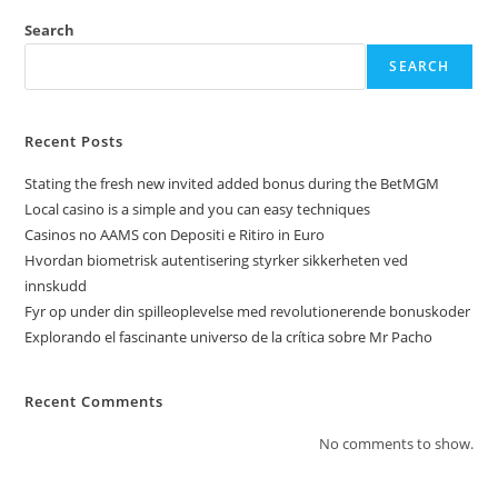
Search
SEARCH
Recent Posts
Stating the fresh new invited added bonus during the BetMGM
Local casino is a simple and you can easy techniques
Casinos no AAMS con Depositi e Ritiro in Euro
Hvordan biometrisk autentisering styrker sikkerheten ved
innskudd
Fyr op under din spilleoplevelse med revolutionerende bonuskoder
Explorando el fascinante universo de la crítica sobre Mr Pacho
Recent Comments
No comments to show.