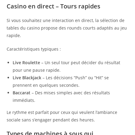
Casino en direct – Tours rapides
Si vous souhaitez une interaction en direct, la sélection de
tables du casino propose des rounds courts adaptés au jeu
rapide.
Caractéristiques typiques :
Live Roulette
– Un seul tour peut décider du résultat
pour une pause rapide.
Live Blackjack
– Les décisions “Push” ou “Hit” se
prennent en quelques secondes.
Baccarat
– Des mises simples avec des résultats
immédiats.
Le rythme est parfait pour ceux qui veulent l’ambiance
sociale sans s’engager pendant des heures.
Types de machines à sous qui