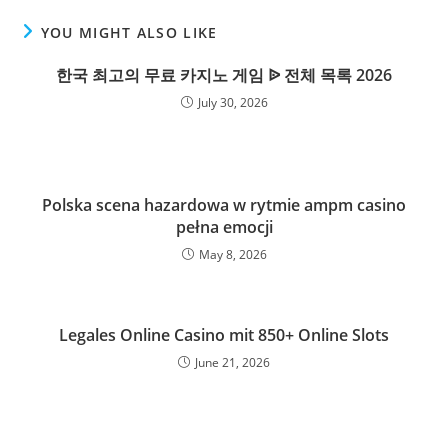
YOU MIGHT ALSO LIKE
한국 최고의 무료 카지노 게임 ᐉ 전체 목록 2026
July 30, 2026
Polska scena hazardowa w rytmie ampm casino
pełna emocji
May 8, 2026
Legales Online Casino mit 850+ Online Slots
June 21, 2026