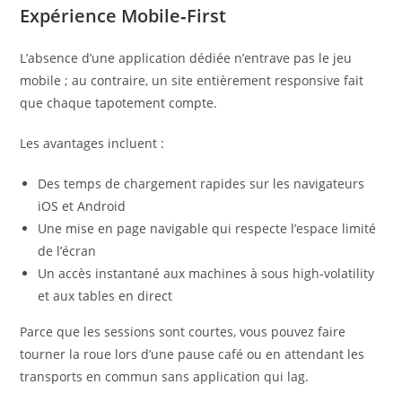
Expérience Mobile‑First
L’absence d’une application dédiée n’entrave pas le jeu
mobile ; au contraire, un site entièrement responsive fait
que chaque tapotement compte.
Les avantages incluent :
Des temps de chargement rapides sur les navigateurs
iOS et Android
Une mise en page navigable qui respecte l’espace limité
de l’écran
Un accès instantané aux machines à sous high‑volatility
et aux tables en direct
Parce que les sessions sont courtes, vous pouvez faire
tourner la roue lors d’une pause café ou en attendant les
transports en commun sans application qui lag.