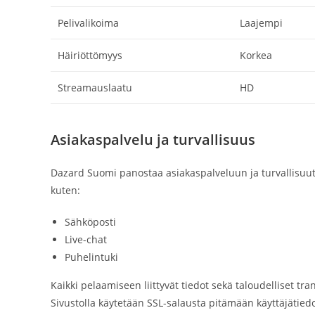
Pelivalikoima
Laajempi
Häiriöttömyys
Korkea
Streamauslaatu
HD
Asiakaspalvelu ja turvallisuus
Dazard Suomi panostaa asiakaspalveluun ja turvallisuutee
kuten:
Sähköposti
Live-chat
Puhelintuki
Kaikki pelaamiseen liittyvät tiedot sekä taloudelliset tr
Sivustolla käytetään SSL-salausta pitämään käyttäjätiedo