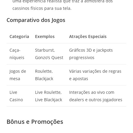
uma experiência realista que traz a atmosfera dos
cassinos físicos para sua tela.
Comparativo dos Jogos
Categoria
Exemplos
Atrações Especiais
Caça-
Starburst,
Gráficos 3D e jackpots
níqueis
Gonzo’s Quest
progressivos
Jogos de
Roulette,
Várias variações de regras
mesa
Blackjack
e apostas
Live
Live Roulette,
Interações ao vivo com
Casino
Live Blackjack
dealers e outros jogadores
Bônus e Promoções