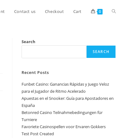
unt
Contact us
Checkout
Cart
0
Search
SEARCH
Recent Posts
Funbet Casino: Ganancias Rápidas y Juego Veloz
para el Jugador de Ritmo Acelerado
Apuestas en el Snooker: Guía para Apostadores en
España
Betonred Casino Teilnahmebedingungen für
Turniere
Favoriete Casinospellen voor Ervaren Gokkers
Test Post Created