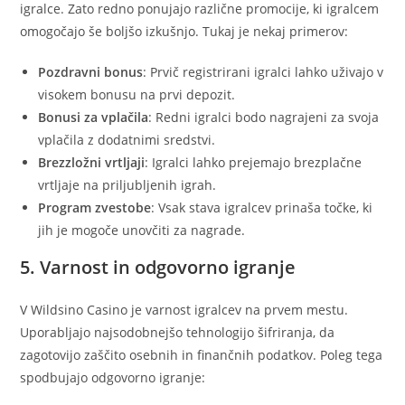
igralce. Zato redno ponujajo različne promocije, ki igralcem
omogočajo še boljšo izkušnjo. Tukaj je nekaj primerov:
Pozdravni bonus
: Prvič registrirani igralci lahko uživajo v
visokem bonusu na prvi depozit.
Bonusi za vplačila
: Redni igralci bodo nagrajeni za svoja
vplačila z dodatnimi sredstvi.
Brezzložni vrtljaji
: Igralci lahko prejemajo brezplačne
vrtljaje na priljubljenih igrah.
Program zvestobe
: Vsak stava igralcev prinaša točke, ki
jih je mogoče unovčiti za nagrade.
5. Varnost in odgovorno igranje
V Wildsino Casino je varnost igralcev na prvem mestu.
Uporabljajo najsodobnejšo tehnologijo šifriranja, da
zagotovijo zaščito osebnih in finančnih podatkov. Poleg tega
spodbujajo odgovorno igranje: