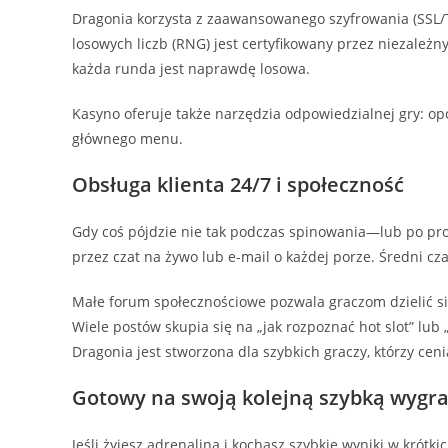
Dragonia korzysta z zaawansowanego szyfrowania (SSL/T
losowych liczb (RNG) jest certyfikowany przez niezależn
każda runda jest naprawdę losowa.
Kasyno oferuje także narzędzia odpowiedzialnej gry: opc
głównego menu.
Obsługa klienta 24/7 i społeczność
Gdy coś pójdzie nie tak podczas spinowania—lub po pr
przez czat na żywo lub e-mail o każdej porze. Średni cz
Małe forum społecznościowe pozwala graczom dzielić si
Wiele postów skupia się na „jak rozpoznać hot slot” lub
Dragonia jest stworzona dla szybkich graczy, którzy cen
Gotowy na swoją kolejną szybką wygr
Jeśli żyjesz adrenaliną i kochasz szybkie wyniki w krót