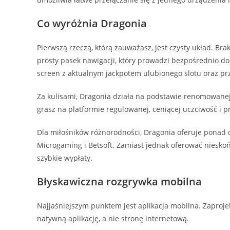
Co wyróżnia Dragonia
Pierwszą rzeczą, którą zauważasz, jest czysty układ. Br
prosty pasek nawigacji, który prowadzi bezpośrednio do
screen z aktualnym jackpotem ulubionego slotu oraz przy
Za kulisami, Dragonia działa na podstawie renomowanej 
grasz na platformie regulowanej, ceniącej uczciwość i p
Dla miłośników różnorodności, Dragonia oferuje ponad d
Microgaming i Betsoft. Zamiast jednak oferować nieskończ
szybkie wypłaty.
Błyskawiczna rozgrywka mobilna
Najjaśniejszym punktem jest aplikacja mobilna. Zaproje
natywną aplikację, a nie stronę internetową.