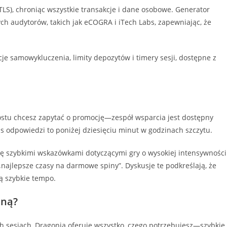
LS), chroniąc wszystkie transakcje i dane osobowe. Generator
ych audytorów, takich jak eCOGRA i iTech Labs, zapewniając, że
je samowykluczenia, limity depozytów i timery sesji, dostępne z
ostu chcesz zapytać o promocję—zespół wsparcia jest dostępny
as odpowiedzi to poniżej dziesięciu minut w godzinach szczytu.
ę szybkimi wskazówkami dotyczącymi gry o wysokiej intensywności
 „najlepsze czasy na darmowe spiny”. Dyskusje te podkreślają, że
ią szybkie tempo.
aną?
kich sesjach, Dragonia oferuje wszystko, czego potrzebujesz—szybkie