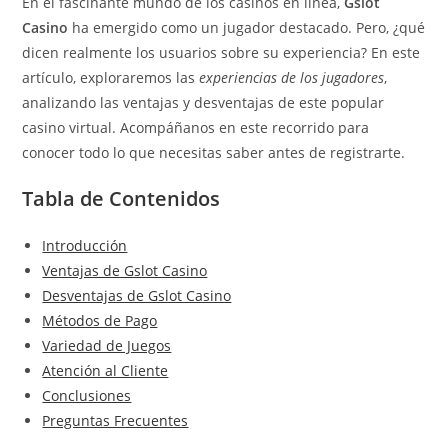
En el fascinante mundo de los casinos en línea,
Gslot
Casino
ha emergido como un jugador destacado. Pero, ¿qué
dicen realmente los usuarios sobre su experiencia? En este
artículo, exploraremos las
experiencias de los jugadores
,
analizando las ventajas y desventajas de este popular
casino virtual. Acompáñanos en este recorrido para
conocer todo lo que necesitas saber antes de registrarte.
Tabla de Contenidos
Introducción
Ventajas de Gslot Casino
Desventajas de Gslot Casino
Métodos de Pago
Variedad de Juegos
Atención al Cliente
Conclusiones
Preguntas Frecuentes