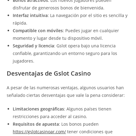
Bonos atractivos
: Los nuevos jugadores pueden
disfrutar de generosos bonos de bienvenida.
Interfaz intuitiva
: La navegación por el sitio es sencilla y
rápida.
Compatible con móviles
: Puedes jugar en cualquier
momento y lugar desde tu dispositivo móvil.
Seguridad y licencia
: Gslot opera bajo una licencia
confiable, garantizando un entorno seguro para los
jugadores.
Desventajas de Gslot Casino
A pesar de las numerosas ventajas, algunos usuarios han
señalado ciertas desventajas que vale la pena considerar:
Limitaciones geográficas
: Algunos países tienen
restricciones para acceder al casino.
Requisitos de apuesta
: Los bonos pueden
https://gslotcasinoar.com/
tener condiciones que