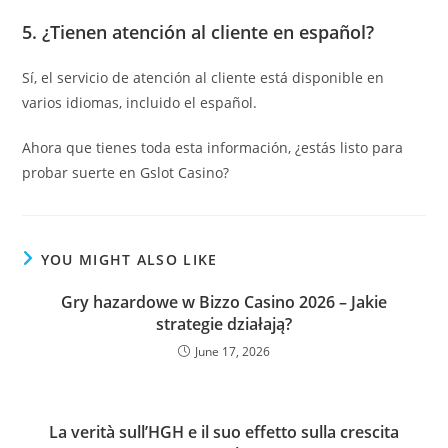
5. ¿Tienen atención al cliente en español?
Sí, el servicio de atención al cliente está disponible en
varios idiomas, incluido el español.
Ahora que tienes toda esta información, ¿estás listo para
probar suerte en Gslot Casino?
YOU MIGHT ALSO LIKE
Gry hazardowe w Bizzo Casino 2026 – Jakie
strategie działają?
June 17, 2026
La verità sull’HGH e il suo effetto sulla crescita