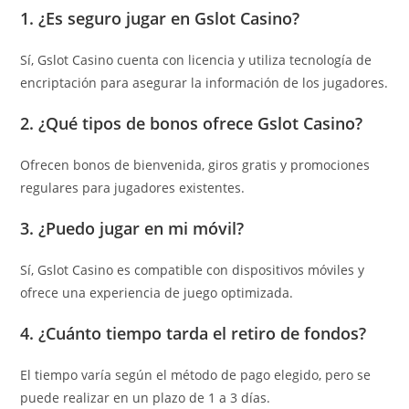
1. ¿Es seguro jugar en Gslot Casino?
Sí, Gslot Casino cuenta con licencia y utiliza tecnología de
encriptación para asegurar la información de los jugadores.
2. ¿Qué tipos de bonos ofrece Gslot Casino?
Ofrecen bonos de bienvenida, giros gratis y promociones
regulares para jugadores existentes.
3. ¿Puedo jugar en mi móvil?
Sí, Gslot Casino es compatible con dispositivos móviles y
ofrece una experiencia de juego optimizada.
4. ¿Cuánto tiempo tarda el retiro de fondos?
El tiempo varía según el método de pago elegido, pero se
puede realizar en un plazo de 1 a 3 días.