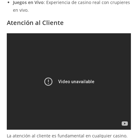
Juegos en Vivo
: Experiencia de casino real con crupieres
en vivo.
Atención al Cliente
La atención al cliente es fundamental en cualquier casino.