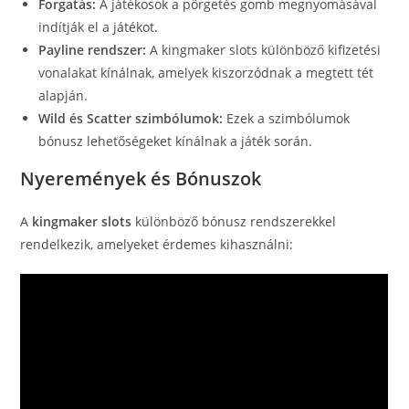
Forgatás:
A játékosok a pörgetés gomb megnyomásával
indítják el a játékot.
Payline rendszer:
A kingmaker slots különböző kifizetési
vonalakat kínálnak, amelyek kiszorzódnak a megtett tét
alapján.
Wild és Scatter szimbólumok:
Ezek a szimbólumok
bónusz lehetőségeket kínálnak a játék során.
Nyeremények és Bónuszok
A
kingmaker slots
különböző bónusz rendszerekkel
rendelkezik, amelyeket érdemes kihasználni: