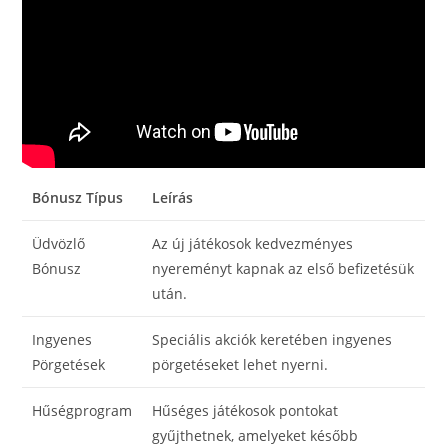
Bónusz Típus
Leírás
Üdvözlő
Az új játékosok kedvezményes
Bónusz
nyereményt kapnak az első befizetésük
után.
Ingyenes
Speciális akciók keretében ingyenes
Pörgetések
pörgetéseket lehet nyerni.
Hűségprogram
Hűséges játékosok pontokat
gyűjthetnek, amelyeket később