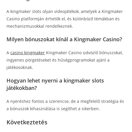
A kingmaker slots olyan videojátékok, amelyek a Kingmaker
Casino platformján érhetők el, és különböző témákban és
mechanizmusokkal rendelkeznek.
Milyen bónuszokat kínál a Kingmaker Casino?
A
casino kingmaker
Kingmaker Casino üdvözlő bónuszokat,
ingyenes pörgetéseket és hűségprogramokat ajánl a
játékosoknak.
Hogyan lehet nyerni a kingmaker slots
játékokban?
A nyeréshez fontos a szerencse, de a megfelelő stratégia és
a bónuszok kihasználása is segíthet a sikerben.
Következtetés