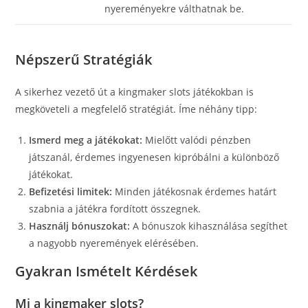
nyereményekre válthatnak be.
Népszerű Stratégiák
A sikerhez vezető út a kingmaker slots játékokban is
megköveteli a megfelelő stratégiát. Íme néhány tipp:
Ismerd meg a játékokat:
Mielőtt valódi pénzben
játszanál, érdemes ingyenesen kipróbálni a különböző
játékokat.
Befizetési limitek:
Minden játékosnak érdemes határt
szabnia a játékra fordított összegnek.
Használj bónuszokat:
A bónuszok kihasználása segíthet
a nagyobb nyeremények elérésében.
Gyakran Ismételt Kérdések
Mi a kingmaker slots?