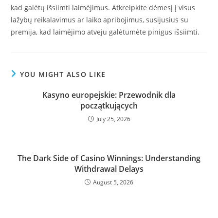
kad galėtų išsiimti laimėjimus. Atkreipkite dėmesį į visus
lažybų reikalavimus ar laiko apribojimus, susijusius su
premija, kad laimėjimo atveju galėtumėte pinigus išsiimti.
YOU MIGHT ALSO LIKE
Kasyno europejskie: Przewodnik dla
początkujących
July 25, 2026
The Dark Side of Casino Winnings: Understanding
Withdrawal Delays
August 5, 2026