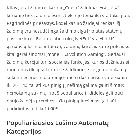
Kitas gerai žinomas kazino „Crash“ žaidimas yra „JetX“,
kuriame tiek žaidimo esmė, tiek ir jo tematika yra tokia pati.
Pagrindinės priežastys, kodėl kazino žaidėjai renkasi šį
žaidimą yra nesudėtinga žaidimo eiga ir platus statymų
pasirinkimas. Be jokių abejonių „NetEnt“ yra vieni iš
geriausių lošimo automatų žaidimų kūrėjai, kurie priklauso
kitai gerai žinomai įmonei – „Evolution Gaming“. Geriausi
žaidimų kūrėjai turi specialias funkcijas, kurios dažniausiai
randamos tik jų sukurtuose žaidimuose. Jeigu nemokamų
sukimų be įnešimo premijos metu dažniausiai suteikiama
iki 20 – 40, tai atlikus pinigų įnešimą galima gauti šimtus
nemokamų sukimų. Ypač populiarios ir didelės gali būti
naujo žaidėjo premijos – čia pinigų įnešimas gali būti
padidintas net iki 1 000€.
Populiariausios Lošimo Automatų
Kategorijos