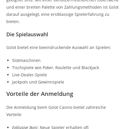
und einer breiten Palette von Zahlungsmethoden ist Gslot
darauf ausgelegt, eine erstklassige Spielerfahrung zu
bieten.
Die Spielauswahl
Gslot bietet eine beeindruckende Auswahl an Spielen:
Slotmaschinen
Tischspiele wie Poker, Roulette und Blackjack
Live-Dealer-Spiele
Jackpots und Gewinnspiele
Vorteile der Anmeldung
Die Anmeldung beim Gslot Casino bietet zahlreiche
Vorteile:
Exklusive Boni
: Neue Spieler erhalten oft