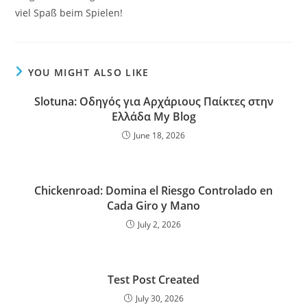
viel Spaß beim Spielen!
YOU MIGHT ALSO LIKE
Slotuna: Οδηγός για Αρχάριους Παίκτες στην
Ελλάδα My Blog
June 18, 2026
Chickenroad: Domina el Riesgo Controlado en
Cada Giro y Mano
July 2, 2026
Test Post Created
July 30, 2026