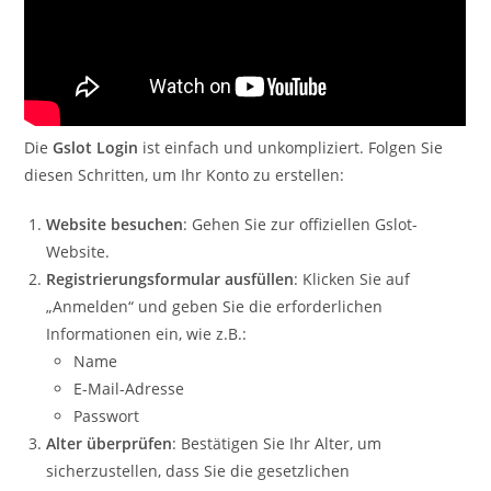
Die
Gslot Login
ist einfach und unkompliziert. Folgen Sie
diesen Schritten, um Ihr Konto zu erstellen:
Website besuchen
: Gehen Sie zur offiziellen Gslot-
Website.
Registrierungsformular ausfüllen
: Klicken Sie auf
„Anmelden“ und geben Sie die erforderlichen
Informationen ein, wie z.B.:
Name
E-Mail-Adresse
Passwort
Alter überprüfen
: Bestätigen Sie Ihr Alter, um
sicherzustellen, dass Sie die gesetzlichen