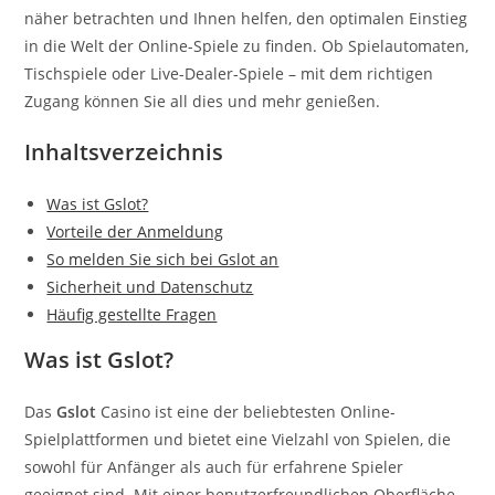
näher betrachten und Ihnen helfen, den optimalen Einstieg
in die Welt der Online-Spiele zu finden. Ob Spielautomaten,
Tischspiele oder Live-Dealer-Spiele – mit dem richtigen
Zugang können Sie all dies und mehr genießen.
Inhaltsverzeichnis
Was ist Gslot?
Vorteile der Anmeldung
So melden Sie sich bei Gslot an
Sicherheit und Datenschutz
Häufig gestellte Fragen
Was ist Gslot?
Das
Gslot
Casino ist eine der beliebtesten Online-
Spielplattformen und bietet eine Vielzahl von Spielen, die
sowohl für Anfänger als auch für erfahrene Spieler
geeignet sind. Mit einer benutzerfreundlichen Oberfläche