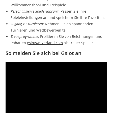
Willkommensboni und Freispiele.
Personalisierte Spielerfahrung
: Passen Sie Ihre
Spieleinstellungen an und speichern Sie Ihre Favoriten.
Zugang zu Turnieren
: Nehmen Sie an spannenden
Turnieren und Wettbewerben teil.
Treueprogramme
: Profitieren Sie von Belohnungen und
Rabatten
gslotswitzerland.com
als treuer Spieler.
So melden Sie sich bei Gslot an