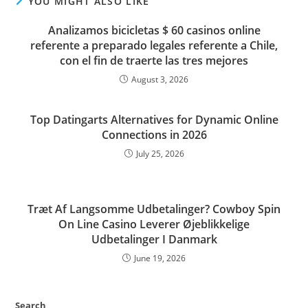
YOU MIGHT ALSO LIKE
Analizamos bicicletas $ 60 casinos online
referente a preparado legales referente a Chile,
con el fin de traerte las tres mejores
August 3, 2026
Top Datingarts Alternatives for Dynamic Online
Connections in 2026
July 25, 2026
Træt Af Langsomme Udbetalinger? Cowboy Spin
On Line Casino Leverer Øjeblikkelige
Udbetalinger I Danmark
June 19, 2026
Search