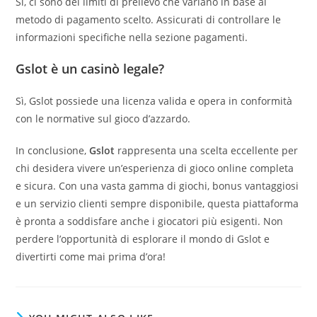
Sì, ci sono dei limiti di prelievo che variano in base al
metodo di pagamento scelto. Assicurati di controllare le
informazioni specifiche nella sezione pagamenti.
Gslot è un casinò legale?
Sì, Gslot possiede una licenza valida e opera in conformità
con le normative sul gioco d’azzardo.
In conclusione,
Gslot
rappresenta una scelta eccellente per
chi desidera vivere un’esperienza di gioco online completa
e sicura. Con una vasta gamma di giochi, bonus vantaggiosi
e un servizio clienti sempre disponibile, questa piattaforma
è pronta a soddisfare anche i giocatori più esigenti. Non
perdere l’opportunità di esplorare il mondo di Gslot e
divertirti come mai prima d’ora!