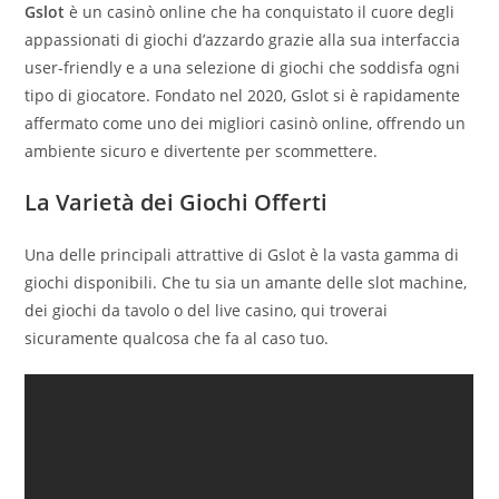
Gslot
è un casinò online che ha conquistato il cuore degli
appassionati di giochi d’azzardo grazie alla sua interfaccia
user-friendly e a una selezione di giochi che soddisfa ogni
tipo di giocatore. Fondato nel 2020, Gslot si è rapidamente
affermato come uno dei migliori casinò online, offrendo un
ambiente sicuro e divertente per scommettere.
La Varietà dei Giochi Offerti
Una delle principali attrattive di Gslot è la vasta gamma di
giochi disponibili. Che tu sia un amante delle slot machine,
dei giochi da tavolo o del live casino, qui troverai
sicuramente qualcosa che fa al caso tuo.