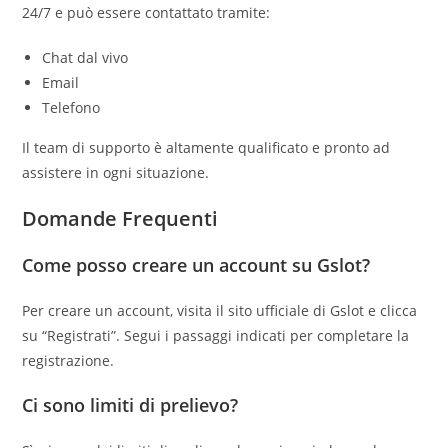
24/7 e può essere contattato tramite:
Chat dal vivo
Email
Telefono
Il team di supporto è altamente qualificato e pronto ad
assistere in ogni situazione.
Domande Frequenti
Come posso creare un account su Gslot?
Per creare un account, visita il sito ufficiale di Gslot e clicca
su “Registrati”. Segui i passaggi indicati per completare la
registrazione.
Ci sono limiti di prelievo?