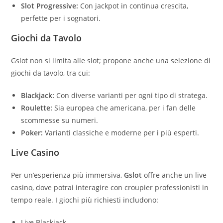
Slot Progressive:
Con jackpot in continua crescita,
perfette per i sognatori.
Giochi da Tavolo
Gslot non si limita alle slot; propone anche una selezione di
giochi da tavolo, tra cui:
Blackjack:
Con diverse varianti per ogni tipo di stratega.
Roulette:
Sia europea che americana, per i fan delle
scommesse su numeri.
Poker:
Varianti classiche e moderne per i più esperti.
Live Casino
Per un’esperienza più immersiva,
Gslot
offre anche un live
casino, dove potrai interagire con croupier professionisti in
tempo reale. I giochi più richiesti includono:
Live Blackjack