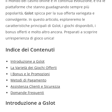
Il mondo dei casinò online è in continua evoluzione, e tra le
piattaforme che stanno guadagnando sempre più
popolarità,
Gslot
spicca per la sua offerta variegata e
coinvolgente. In questo articolo, esploreremo le
caratteristiche principali di Gslot, i giochi disponibili, i
bonus offerti e molto altro ancora. Preparati a scoprire
un’esperienza di gioco unica!
Indice dei Contenuti
Introduzione a Gslot
La Varietà dei Giochi Offerti
I Bonus e le Promozioni
Metodi di Pagamento
Assistenza Clienti e Sicurezza
Domande Frequenti
Introduzione a Gslot