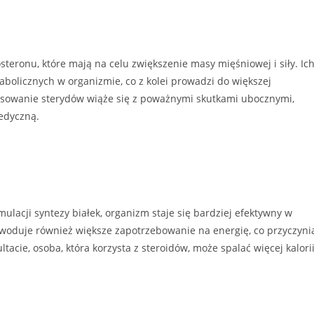
teronu, które mają na celu zwiększenie masy mięśniowej i siły. Ic
bolicznych w organizmie, co z kolei prowadzi do większej
stosowanie sterydów wiąże się z poważnymi skutkami ubocznymi,
edyczną.
lacji syntezy białek, organizm staje się bardziej efektywny w
woduje również większe zapotrzebowanie na energię, co przyczyni
acie, osoba, która korzysta z steroidów, może spalać więcej kalori