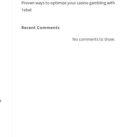
Proven ways to optimize your casino gambling with
1xbet
h
Recent Comments
No comments to show.
a
i