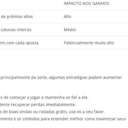
IMPACTO NOS GANHOS
de prêmios altos
Alto
colunas inteiras
Médio
cem com cada aposta
Potencialmente muito alto
principalmente da sorte, algumas estratégias podem aumentar
 de começar a jogar e mantenha-se fiel a ele.
 tente recuperar perdas imediatamente.
de boas-vindas ou rodadas grátis, use-os a seu favor.
gamento e os símbolos para entender melhor como maximizar seus