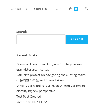
unt
Contact us
Checkout
Cart
0
Search
SEARCH
Recent Posts
Gana en el casino: melbet garantiza tu próxima
gran victoria con cartas
Gain elite protection navigating the exciting realm
of 온라인 카지노 with these tokens
Unveil your winning journey at Winum Casino: an
electrifying new perspective
Test Post Created
favorite article 414182