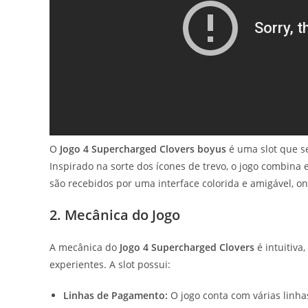
O
Jogo 4 Supercharged Clovers boyus
é uma slot que se
Inspirado na sorte dos ícones de trevo, o jogo combina
são recebidos por uma interface colorida e amigável, 
2. Mecânica do Jogo
A mecânica do
Jogo 4 Supercharged Clovers
é intuitiva
experientes. A slot possui:
Linhas de Pagamento:
O jogo conta com várias linh