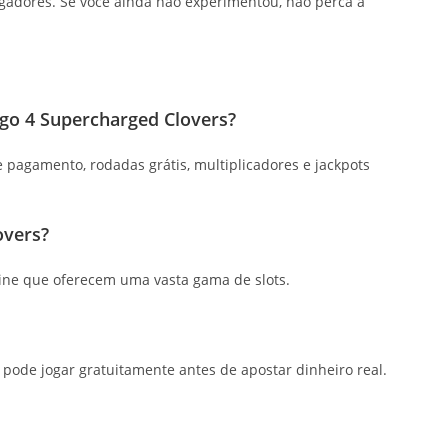
ogadores. Se você ainda não experimentou, não perca a
Jogo 4 Supercharged Clovers?
de pagamento, rodadas grátis, multiplicadores e jackpots
overs?
line que oferecem uma vasta gama de slots.
pode jogar gratuitamente antes de apostar dinheiro real.