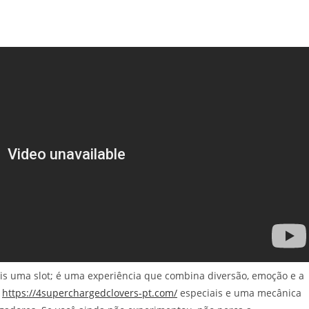
s uma slot; é uma experiência que combina diversão, emoção e a
s
https://4superchargedclovers-pt.com/
especiais e uma mecânica