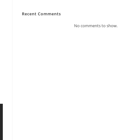
Recent Comments
No comments to show.