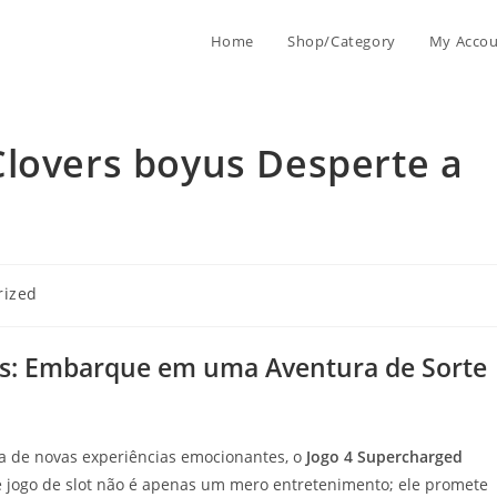
Home
Shop/Category
My Acco
Clovers boyus Desperte a
rized
us: Embarque em uma Aventura de Sorte
ca de novas experiências emocionantes, o
Jogo 4 Supercharged
e jogo de slot não é apenas um mero entretenimento; ele promete