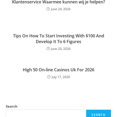
Klantenservice Waarmee kunnen wij je helpen?
June 24, 2026
Tips On How To Start Investing With $100 And
Develop It To 6 Figures
June 20, 2026
High 50 On-line Casinos Uk For 2026
July 17, 2026
Search
SEARCH