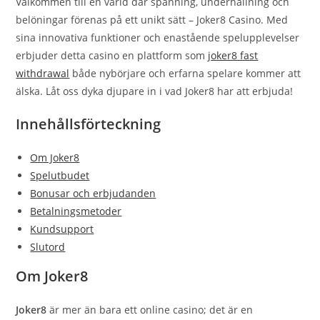
Välkommen till en värld där spänning, underhållning och
belöningar förenas på ett unikt sätt – Joker8 Casino. Med
sina innovativa funktioner och enastående spelupplevelser
erbjuder detta casino en plattform som
joker8 fast
withdrawal
både nybörjare och erfarna spelare kommer att
älska. Låt oss dyka djupare in i vad Joker8 har att erbjuda!
Innehållsförteckning
Om Joker8
Spelutbudet
Bonusar och erbjudanden
Betalningsmetoder
Kundsupport
Slutord
Om Joker8
Joker8
är mer än bara ett online casino; det är en