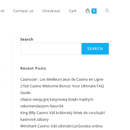
unt
Contact us
Checkout
Cart
0
Search
SEARCH
Recent Posts
Casinozer : Les Meilleurs Jeux de Casino en Ligne
21bit Casino Welcome Bonus: Your Ultimate FAQ
Guide
Ulepsz swoją grę kasynową dzięki mądrym
rekomendacjom Neon54
King Billy Casino Váš královský lístek do vzrušující
kasinové zábavy
Winshark Casino: Váš ultimátní průvodce online