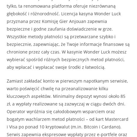
tylko, ta renomowana platforma oferuje niezrównaną
głębokość i różnorodność. Licencja kasyna Wonder Luck
przyznana przez Komisję Gier Anjouan zapewnia
bezpieczne i godne zaufania doświadczenie w grze.
Wszystkie metody płatności są przetwarzane szybko i
bezpiecznie, zapewniając, że Twoje informacje finansowe są
chronione przez cały czas. W kasynie Wonder Luck możesz
wybierać spośród różnych bezpiecznych metod płatności,
aby wpłacać i wypłacać swoje środki z łatwością.
Zamiast zakładać konto w pierwszym napotkanym serwisie,
warto poświęcić chwilę na przeanalizowanie kilku
kluczowych aspektów. Minimalny depozyt wynosi około 85
zł, a wypłaty realizowane są zazwyczaj w ciągu dwóch dni.
Operator wyróżnia się całodobowym wsparciem oraz
bogatym wachlarzem metod płatności – od kart Mastercard
i Visa po ponad 10 kryptowalut (m.in. Bitcoin i Cardano).
Serwis zapewnia ekspresowe wypłaty przez e-portfele oraz