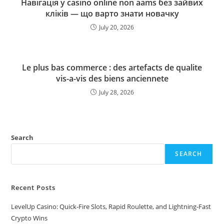
Навігація у casino online non aams без зайвих
кліків — що варто знати новачку
July 20, 2026
Le plus bas commerce : des artefacts de qualite
vis-a-vis des biens anciennete
July 28, 2026
Search
SEARCH
Recent Posts
LevelUp Casino: Quick‑Fire Slots, Rapid Roulette, and Lightning‑Fast
Crypto Wins