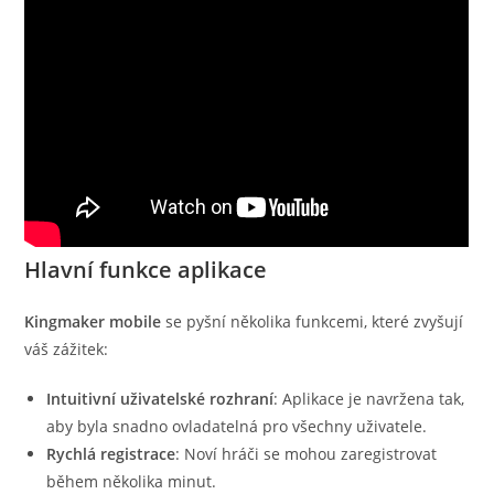
Hlavní funkce aplikace
Kingmaker mobile
se pyšní několika funkcemi, které zvyšují
váš zážitek:
Intuitivní uživatelské rozhraní
: Aplikace je navržena tak,
aby byla snadno ovladatelná pro všechny uživatele.
Rychlá registrace
: Noví hráči se mohou zaregistrovat
během několika minut.