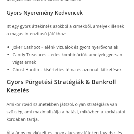
Gyors Nyeremény Kedvencek
Itt egy gyors áttekintés azokból a címekből, amelyek illenek
a magas intenzitású játékhoz:
Joker Cashpot – élénk vizuálok és gyors nyerővonalak
Candy Treasures – édes kombinációk, amelyek gyorsan
véget érnek
Ghost Huntin – kísérteties téma és azonnali kifizetések
Gyors Pörgetési Stratégiák & Bankroll
Kezelés
Amikor rövid szünetekben játszol, olyan stratégiára van
szükség, ami maximalizálja a hatást, miközben a kockázatot
kordában tartja.
Általános megközelítés, hogy alacsony téteken fogadsz, és