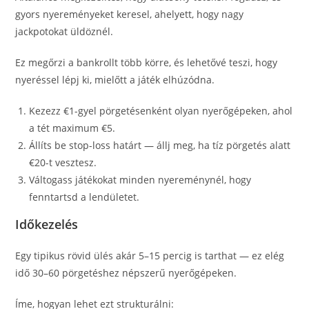
gyors nyereményeket keresel, ahelyett, hogy nagy
jackpotokat üldöznél.
Ez megőrzi a bankrollt több körre, és lehetővé teszi, hogy
nyeréssel lépj ki, mielőtt a játék elhúzódna.
Kezezz €1-gyel pörgetésenként olyan nyerőgépeken, ahol
a tét maximum €5.
Állíts be stop-loss határt — állj meg, ha tíz pörgetés alatt
€20-t vesztesz.
Váltogass játékokat minden nyereménynél, hogy
fenntartsd a lendületet.
Időkezelés
Egy tipikus rövid ülés akár 5–15 percig is tarthat — ez elég
idő 30–60 pörgetéshez népszerű nyerőgépeken.
Íme, hogyan lehet ezt strukturálni: