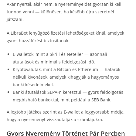
Akár nyertél, akár nem, a nyereményeidet gyorsan ki kell
tudnod venni — különösen, ha később újra szeretnél
játszani.
A LibraBet lenyűgöző fizetési lehetőségeket kínál, amelyek
gyors hozzáférést biztosítanak:
E‑walletok, mint a Skrill és Neteller — azonnali
átutalások és minimális feldolgozási idő.
Kryptovaluták, mint a Bitcoin és Ethereum — határok
nélküli kivonások, amelyek kihagyják a hagyományos
banki késedelmeket.
Banki átutalások SEPA-n keresztül — gyors feldolgozás
megbízható bankokkal, mint például a SEB Bank.
A legtöbb játékos szerint az E‑wallet a leggyorsabb módja,
hogy a nyereményt visszautalják a számlájukra.
Gyors Nyeremény Történet Pár Percben