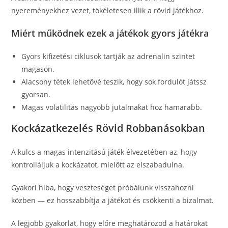
nyereményekhez vezet, tökéletesen illik a rövid játékhoz.
Miért működnek ezek a játékok gyors játékra
Gyors kifizetési ciklusok tartják az adrenalin szintet
magason.
Alacsony tétek lehetővé teszik, hogy sok fordulót játssz
gyorsan.
Magas volatilitás nagyobb jutalmakat hoz hamarabb.
Kockázatkezelés Rövid Robbanásokban
A kulcs a magas intenzitású játék élvezetében az, hogy
kontrolláljuk a kockázatot, mielőtt az elszabadulna.
Gyakori hiba, hogy veszteséget próbálunk visszahozni
közben — ez hosszabbítja a játékot és csökkenti a bizalmat.
A legjobb gyakorlat, hogy előre meghatározod a határokat