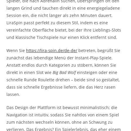
Spieler, die nach Adrenalin suchen, überspringen oft den
langen Grind und tauchen direkt in eine energiegeladene
Session ein, die nicht länger als zehn Minuten dauert.
LiraSpin passt perfekt zu diesem Stil, indem es eine
vereinfachte Oberfläche bietet, bei der Ihre Lieblings‑Slots
und klassische Tischspiele nur einen Klick entfernt sind.
Wenn Sie
https://lira-spin.de/de-de/
betreten, begrüßt Sie
zunächst das lebendige Menü der Instant‑Play‑Spiele.
Anstatt endlos durch Kategorien zu stöbern, können Sie
direkt in einen Slot wie
Big Bad Wolf
einsteigen oder eine
schnelle Runde Roulette drehen – beide sind so gestaltet,
dass sie schnelle Ergebnisse liefern, die das Herz rasen
lassen.
Das Design der Plattform ist bewusst minimalistisch; die
Navigation ist intuitiv, sodass Sie nahtlos von einem Spiel
zum nächsten wechseln können, ohne an Schwung zu
verlieren. Das Ergebnis? Ein Spielerlebnis, das eher einem