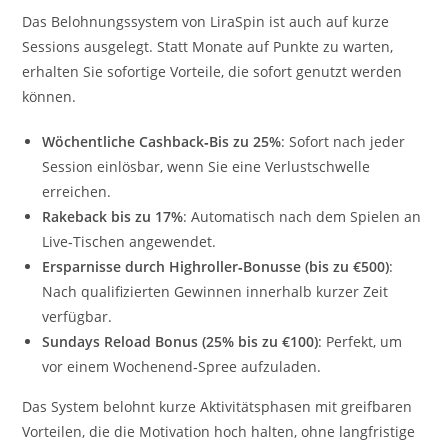
Das Belohnungssystem von LiraSpin ist auch auf kurze
Sessions ausgelegt. Statt Monate auf Punkte zu warten,
erhalten Sie sofortige Vorteile, die sofort genutzt werden
können.
Wöchentliche Cashback‑Bis zu 25%
: Sofort nach jeder
Session einlösbar, wenn Sie eine Verlustschwelle
erreichen.
Rakeback bis zu 17%
: Automatisch nach dem Spielen an
Live‑Tischen angewendet.
Ersparnisse durch Highroller‑Bonusse (bis zu €500)
:
Nach qualifizierten Gewinnen innerhalb kurzer Zeit
verfügbar.
Sundays Reload Bonus (25% bis zu €100)
: Perfekt, um
vor einem Wochenend‑Spree aufzuladen.
Das System belohnt kurze Aktivitätsphasen mit greifbaren
Vorteilen, die die Motivation hoch halten, ohne langfristige