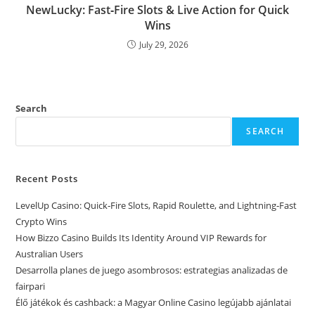
NewLucky: Fast‑Fire Slots & Live Action for Quick
Wins
July 29, 2026
Search
SEARCH
Recent Posts
LevelUp Casino: Quick‑Fire Slots, Rapid Roulette, and Lightning‑Fast
Crypto Wins
How Bizzo Casino Builds Its Identity Around VIP Rewards for
Australian Users
Desarrolla planes de juego asombrosos: estrategias analizadas de
fairpari
Élő játékok és cashback: a Magyar Online Casino legújabb ajánlatai