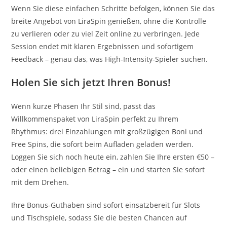
Wenn Sie diese einfachen Schritte befolgen, können Sie das
breite Angebot von LiraSpin genießen, ohne die Kontrolle
zu verlieren oder zu viel Zeit online zu verbringen. Jede
Session endet mit klaren Ergebnissen und sofortigem
Feedback – genau das, was High‑Intensity‑Spieler suchen.
Holen Sie sich jetzt Ihren Bonus!
Wenn kurze Phasen Ihr Stil sind, passt das
Willkommenspaket von LiraSpin perfekt zu Ihrem
Rhythmus: drei Einzahlungen mit großzügigen Boni und
Free Spins, die sofort beim Aufladen geladen werden.
Loggen Sie sich noch heute ein, zahlen Sie Ihre ersten €50 –
oder einen beliebigen Betrag – ein und starten Sie sofort
mit dem Drehen.
Ihre Bonus‑Guthaben sind sofort einsatzbereit für Slots
und Tischspiele, sodass Sie die besten Chancen auf