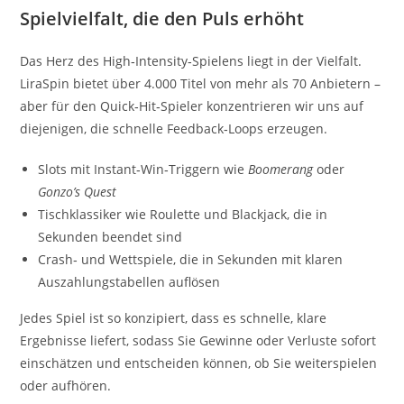
Spielvielfalt, die den Puls erhöht
Das Herz des High‑Intensity‑Spielens liegt in der Vielfalt.
LiraSpin bietet über 4.000 Titel von mehr als 70 Anbietern –
aber für den Quick‑Hit‑Spieler konzentrieren wir uns auf
diejenigen, die schnelle Feedback‑Loops erzeugen.
Slots mit Instant‑Win‑Triggern wie
Boomerang
oder
Gonzo’s Quest
Tischklassiker wie Roulette und Blackjack, die in
Sekunden beendet sind
Crash‑ und Wettspiele, die in Sekunden mit klaren
Auszahlungstabellen auflösen
Jedes Spiel ist so konzipiert, dass es schnelle, klare
Ergebnisse liefert, sodass Sie Gewinne oder Verluste sofort
einschätzen und entscheiden können, ob Sie weiterspielen
oder aufhören.