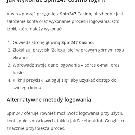
Aby rozpocząć przygodę z
Spin247 Casino
, niezbędne jest
założenie konta oraz wykonanie procesu logowania. Oto
kroki, które należy wykonać:
Odwiedź stronę główną
Spin247 Casino
.
Zlokalizuj przycisk “Zaloguj się” w prawym górnym rogu
ekranu.
Wprowadź swoje dane logowania – adres e-mail oraz
hasło.
Kliknij przycisk „Zaloguj się”, aby uzyskać dostęp do
swojego konta.
Alternatywne metody logowania
Spin247 oferuje również możliwość logowania przy użyciu
kont społecznościowych, takich jak Facebook lub Google, co
znacznie przyspiesza proces.