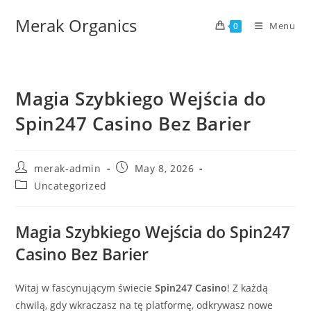
Merak Organics
Menu
0
Magia Szybkiego Wejścia do
Spin247 Casino Bez Barier
merak-admin
May 8, 2026
Uncategorized
Magia Szybkiego Wejścia do Spin247
Casino Bez Barier
Witaj w fascynującym świecie
Spin247 Casino
! Z każdą
chwilą, gdy wkraczasz na tę platformę, odkrywasz nowe