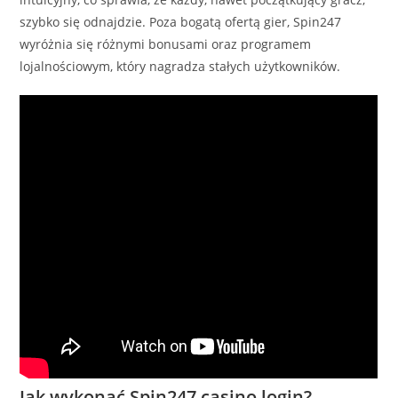
szybko się odnajdzie. Poza bogatą ofertą gier, Spin247
wyróżnia się różnymi bonusami oraz programem
lojalnościowym, który nagradza stałych użytkowników.
Jak wykonać Spin247 casino login?