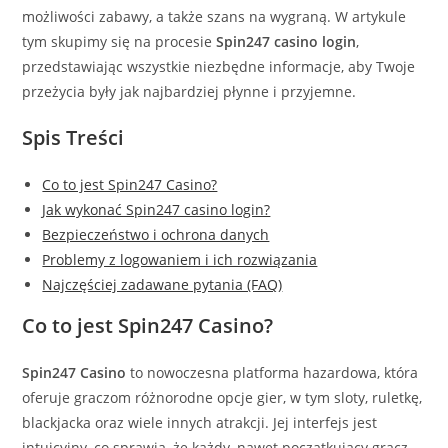
możliwości zabawy, a także szans na wygraną. W artykule
tym skupimy się na procesie
Spin247 casino login
,
przedstawiając wszystkie niezbędne informacje, aby Twoje
przeżycia były jak najbardziej płynne i przyjemne.
Spis Treści
Co to jest Spin247 Casino?
Jak wykonać Spin247 casino login?
Bezpieczeństwo i ochrona danych
Problemy z logowaniem i ich rozwiązania
Najczęściej zadawane pytania (FAQ)
Co to jest Spin247 Casino?
Spin247 Casino
to nowoczesna platforma hazardowa, która
oferuje graczom różnorodne opcje gier, w tym sloty, ruletkę,
blackjacka oraz wiele innych atrakcji. Jej interfejs jest
intuicyjny, co sprawia, że każdy, nawet początkujący gracz,