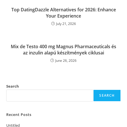
Top DatingDazzle Alternatives for 2026: Enhance
Your Experience
July 21, 2026
Mix de Testo 400 mg Magnus Pharmaceuticals és
az inzulin alapú készítmények ciklusai
June 26, 2026
Search
SEARCH
Recent Posts
Untitled