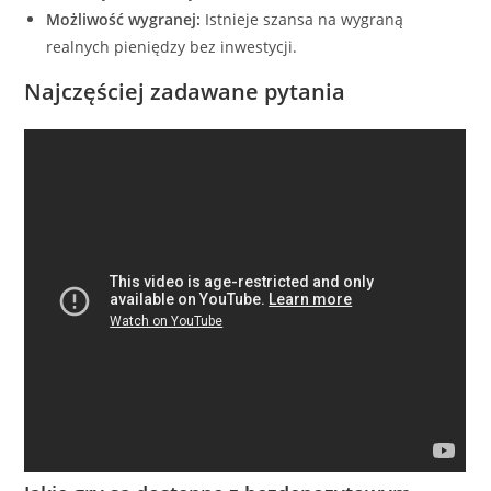
Możliwość wygranej:
Istnieje szansa na wygraną
realnych pieniędzy bez inwestycji.
Najczęściej zadawane pytania