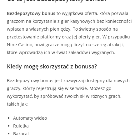
Bezdepozytowy bonus
to wyjątkowa oferta, która pozwala
graczom na korzystanie z gier kasynowych bez konieczności
wpłacania własnych pieniędzy. To świetny sposób na
przetestowanie platformy oraz jej oferty gier. W przypadku
Nine Casino, nowi gracze mogą liczyć na szereg atrakcji,
które wprowadzą ich w świat zakładów i wygranych.
Kiedy mogę skorzystać z bonusa?
Bezdepozytowy bonus jest zazwyczaj dostępny dla nowych
graczy, którzy rejestrują się w serwisie. Możesz go
wykorzystać, by spróbować swoich sił w różnych grach,
takich jak:
Automaty wideo
Ruletka
Bakarat