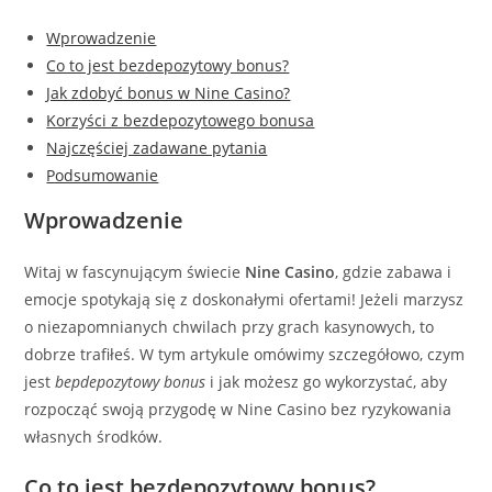
Wprowadzenie
Co to jest bezdepozytowy bonus?
Jak zdobyć bonus w Nine Casino?
Korzyści z bezdepozytowego bonusa
Najczęściej zadawane pytania
Podsumowanie
Wprowadzenie
Witaj w fascynującym świecie
Nine Casino
, gdzie zabawa i
emocje spotykają się z doskonałymi ofertami! Jeżeli marzysz
o niezapomnianych chwilach przy grach kasynowych, to
dobrze trafiłeś. W tym artykule omówimy szczegółowo, czym
jest
bepdepozytowy bonus
i jak możesz go wykorzystać, aby
rozpocząć swoją przygodę w Nine Casino bez ryzykowania
własnych środków.
Co to jest bezdepozytowy bonus?