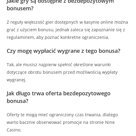
Jakie gry są dostępne z bezdepozytowym
bonusem?
Z reguły większość gier dostępnych w kasynie online można
grać z użyciem bonusu, jednak zaleca się zapoznanie się z
regulaminem, aby poznać konkretne ograniczenia.
Czy mogę wypłacić wygrane z tego bonusa?
Tak, ale musisz najpierw spełnić określone warunki
dotyczące obrotu bonusem przed możliwością wypłaty
wygranej.
Jak długo trwa oferta bezdepozytowego
bonusa?
Oferty te mogą mieć ograniczony czas trwania, dlatego
warto bacznie obserwować promocje na stronie Nine
Casino.