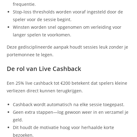
frequentie.
Stop‑loss thresholds worden vooraf ingesteld door de
speler voor de sessie begint.
Winsten worden snel opgenomen om verleiding voor
langer spelen te voorkomen.
Deze gedisciplineerde aanpak houdt sessies leuk zonder je
portemonnee te legen.
De rol van Live Cashback
Een 25% live cashback tot €200 betekent dat spelers kleine
verliezen direct kunnen terugkrijgen.
Cashback wordt automatisch na elke sessie toegepast.
Geen extra stappen—log gewoon weer in en verzamel je
geld.
Dit houdt de motivatie hoog voor herhaalde korte
bezoeken.