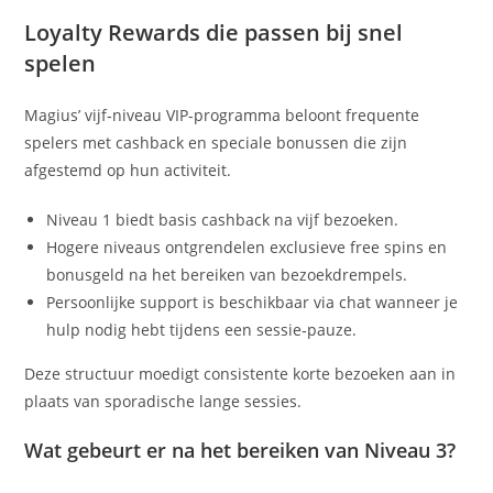
Loyalty Rewards die passen bij snel
spelen
Magius’ vijf‑niveau VIP-programma beloont frequente
spelers met cashback en speciale bonussen die zijn
afgestemd op hun activiteit.
Niveau 1 biedt basis cashback na vijf bezoeken.
Hogere niveaus ontgrendelen exclusieve free spins en
bonusgeld na het bereiken van bezoekdrempels.
Persoonlijke support is beschikbaar via chat wanneer je
hulp nodig hebt tijdens een sessie‑pauze.
Deze structuur moedigt consistente korte bezoeken aan in
plaats van sporadische lange sessies.
Wat gebeurt er na het bereiken van Niveau 3?