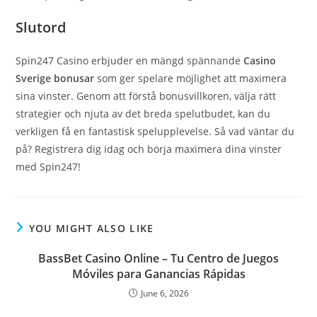
Slutord
Spin247 Casino erbjuder en mängd spännande
Casino
Sverige bonusar
som ger spelare möjlighet att maximera
sina vinster. Genom att förstå bonusvillkoren, välja rätt
strategier och njuta av det breda spelutbudet, kan du
verkligen få en fantastisk spelupplevelse. Så vad väntar du
på? Registrera dig idag och börja maximera dina vinster
med Spin247!
YOU MIGHT ALSO LIKE
BassBet Casino Online – Tu Centro de Juegos
Móviles para Ganancias Rápidas
June 6, 2026