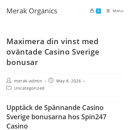
Merak Organics
Menu
0
Maximera din vinst med
oväntade Casino Sverige
bonusar
merak-admin
May 8, 2026
Uncategorized
Upptäck de Spännande Casino
Sverige bonusarna hos Spin247
Casino