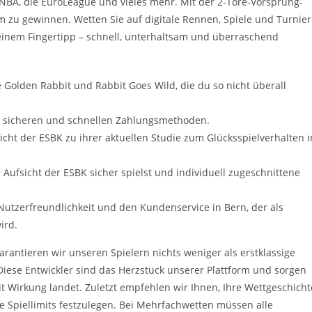
NBA, die EuroLeague und vieles mehr. Mit der 2-Tore-Vorsprung-
m zu gewinnen. Wetten Sie auf digitale Rennen, Spiele und Turnie
einem Fingertipp – schnell, unterhaltsam und überraschend
e Golden Rabbit und Rabbit Goes Wild, die du so nicht überall
an sicheren und schnellen Zahlungsmethoden.
richt der ESBK zu ihrer aktuellen Studie zum Glücksspielverhalten i
Aufsicht der ESBK sicher spielst und individuell zugeschnittene
 Nutzerfreundlichkeit und den Kundenservice in Bern, der als
ird.
antieren wir unseren Spielern nichts weniger als erstklassige
Diese Entwickler sind das Herzstück unserer Plattform und sorgen
it Wirkung landet. Zuletzt empfehlen wir Ihnen, Ihre Wettgeschicht
Spiellimits festzulegen. Bei Mehrfachwetten müssen alle