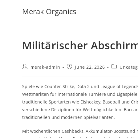
Merak Organics
Militärischer Abschir
merak-admin
June 22, 2026
Uncateg
Spiele wie Counter-Strike, Dota 2 und League of Legen
Wettmärkten für internationale Turniere und Ligaspie
traditionelle Sportarten wie Eishockey, Baseball und Cr
verschiedene Disziplinen für Wettmöglichkeiten. Bacca
traditionellen und modernen Spielvarianten.
Mit wöchentlichen Cashbacks, Akkumulator-Boostsund ri