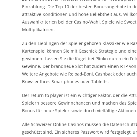
Einzahlung. Die Top 10 der besten Bonusangebote in d
attraktive Konditionen und hohe Beliebtheit aus. Will
Auswahlkriterien bei der Casino-Wahl. Spiele wie Swee
Multiplikatoren.
Zu den Lieblingen der Spieler gehören Klassiker wie Ra
Kartenspiel können Sie mit Geschick, Strategie und ein
gewinnen. Lassen Sie die Kugel bei Plinko durch ein Fel
Gewinne. Der brandneue Slot hat zudem einen RTP von
Weitere Angebote wie Reload-Boni, Cashback oder auch F
Browser Ihres Smartphones oder Tabletts.
Der return to player ist ein wichtiger Faktor, der die At
Spielern bessere Gewinnchancen und machen das Spiele
Bonus für neue Spieler sowie durch vielfältige Aktione
Alle Schweizer Online Casinos müssen die Datenschutz
geschützt sind. Ein sicheres Passwort wird festgelegt,