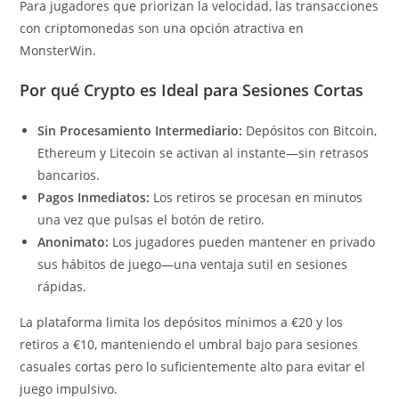
Para jugadores que priorizan la velocidad, las transacciones
con criptomonedas son una opción atractiva en
MonsterWin.
Por qué Crypto es Ideal para Sesiones Cortas
Sin Procesamiento Intermediario:
Depósitos con Bitcoin,
Ethereum y Litecoin se activan al instante—sin retrasos
bancarios.
Pagos Inmediatos:
Los retiros se procesan en minutos
una vez que pulsas el botón de retiro.
Anonimato:
Los jugadores pueden mantener en privado
sus hábitos de juego—una ventaja sutil en sesiones
rápidas.
La plataforma limita los depósitos mínimos a €20 y los
retiros a €10, manteniendo el umbral bajo para sesiones
casuales cortas pero lo suficientemente alto para evitar el
juego impulsivo.