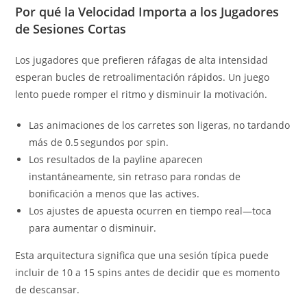
Por qué la Velocidad Importa a los Jugadores
de Sesiones Cortas
Los jugadores que prefieren ráfagas de alta intensidad
esperan bucles de retroalimentación rápidos. Un juego
lento puede romper el ritmo y disminuir la motivación.
Las animaciones de los carretes son ligeras, no tardando
más de 0.5 segundos por spin.
Los resultados de la payline aparecen
instantáneamente, sin retraso para rondas de
bonificación a menos que las actives.
Los ajustes de apuesta ocurren en tiempo real—toca
para aumentar o disminuir.
Esta arquitectura significa que una sesión típica puede
incluir de 10 a 15 spins antes de decidir que es momento
de descansar.