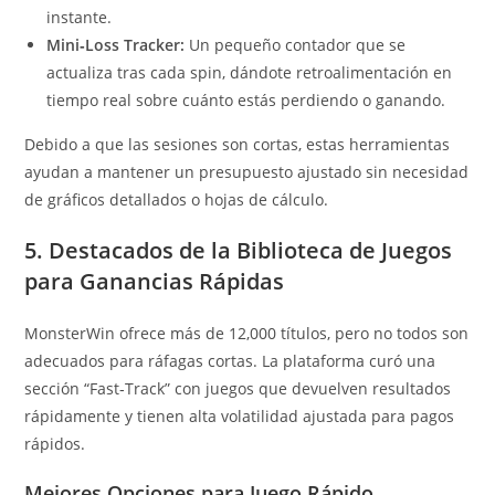
instante.
Mini‑Loss Tracker:
Un pequeño contador que se
actualiza tras cada spin, dándote retroalimentación en
tiempo real sobre cuánto estás perdiendo o ganando.
Debido a que las sesiones son cortas, estas herramientas
ayudan a mantener un presupuesto ajustado sin necesidad
de gráficos detallados o hojas de cálculo.
5. Destacados de la Biblioteca de Juegos
para Ganancias Rápidas
MonsterWin ofrece más de 12,000 títulos, pero no todos son
adecuados para ráfagas cortas. La plataforma curó una
sección “Fast‑Track” con juegos que devuelven resultados
rápidamente y tienen alta volatilidad ajustada para pagos
rápidos.
Mejores Opciones para Juego Rápido