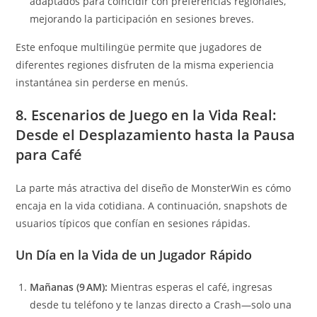
adaptados para coincidir con preferencias regionales,
mejorando la participación en sesiones breves.
Este enfoque multilingüe permite que jugadores de
diferentes regiones disfruten de la misma experiencia
instantánea sin perderse en menús.
8. Escenarios de Juego en la Vida Real:
Desde el Desplazamiento hasta la Pausa
para Café
La parte más atractiva del diseño de MonsterWin es cómo
encaja en la vida cotidiana. A continuación, snapshots de
usuarios típicos que confían en sesiones rápidas.
Un Día en la Vida de un Jugador Rápido
Mañanas (9 AM):
Mientras esperas el café, ingresas
desde tu teléfono y te lanzas directo a Crash—solo una