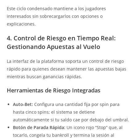
Este ciclo condensado mantiene a los jugadores
interesados sin sobrecargarlos con opciones o
explicaciones.
4. Control de Riesgo en Tiempo Real:
Gestionando Apuestas al Vuelo
La interfaz de la plataforma soporta un control de riesgo
rápido para quienes desean mantener las apuestas bajas
mientras buscan ganancias rápidas.
Herramientas de Riesgo Integradas
Auto‑Bet:
Configura una cantidad fija por spin para
hasta cinco spins; el sistema se detiene
automáticamente si tu saldo cae por debajo del umbral.
Botón de Parada Rápida:
Un icono rojo “Stop” que, al
tocarlo, congela tu bankroll y termina la sesión al