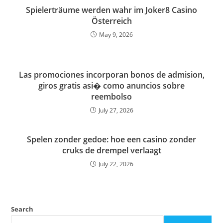
Spielerträume werden wahr im Joker8 Casino
Österreich
May 9, 2026
Las promociones incorporan bonos de admision,
giros gratis asi� como anuncios sobre
reembolso
July 27, 2026
Spelen zonder gedoe: hoe een casino zonder
cruks de drempel verlaagt
July 22, 2026
Search