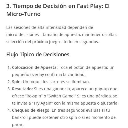
3. Tiempo de Decisión en Fast Play: El
Micro‑Turno
Las sesiones de alta intensidad dependen de
micro‑decisiones—tamaño de apuesta, mantener o soltar,
selección del próximo juego—todo en segundos.
Flujo Típico de Decisiones
Colocación de Apuesta:
Toca el botón de apuesta; un
pequeño overlay confirma la cantidad.
Spin:
Un toque; los carretes se iluminan.
Resultado:
Si es una ganancia, aparece un pop‑up que
ofrece “Re‑spin” o “Switch Game.” Si es una pérdida, se
te invita a “Try Again” con la misma apuesta o ajustarla.
Chequeo de Riesgo:
En tres segundos evalúas si tu
bankroll puede sostener otro spin o si es momento de
parar.