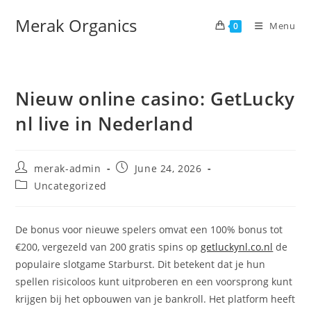
Merak Organics
Menu
0
Nieuw online casino: GetLucky
nl live in Nederland
merak-admin
June 24, 2026
Uncategorized
De bonus voor nieuwe spelers omvat een 100% bonus tot
€200, vergezeld van 200 gratis spins op
getluckynl.co.nl
de
populaire slotgame Starburst. Dit betekent dat je hun
spellen risicoloos kunt uitproberen en een voorsprong kunt
krijgen bij het opbouwen van je bankroll. Het platform heeft