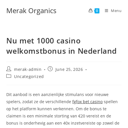
Merak Organics
Menu
0
Nu met 1000 casino
welkomstbonus in Nederland
merak-admin
June 25, 2026
Uncategorized
Dit aanbod is een aanzienlijke stimulans voor nieuwe
spelers, zodat ze de verschillende
fgfox bet casino
spellen
op het platform kunnen verkennen. Om de bonus te
claimen is een minimale storting van €20 vereist en de
bonus is onderhevig aan een 40x inzetvereiste op zowel de