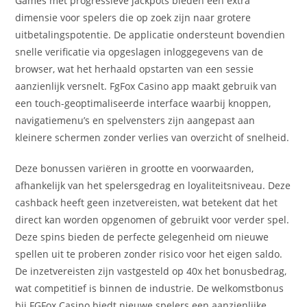
Games met progressieve jackpots bieden een extra
dimensie voor spelers die op zoek zijn naar grotere
uitbetalingspotentie. De applicatie ondersteunt bovendien
snelle verificatie via opgeslagen inloggegevens van de
browser, wat het herhaald opstarten van een sessie
aanzienlijk versnelt. FgFox Casino app maakt gebruik van
een touch-geoptimaliseerde interface waarbij knoppen,
navigatiemenu’s en spelvensters zijn aangepast aan
kleinere schermen zonder verlies van overzicht of snelheid.
Deze bonussen variëren in grootte en voorwaarden,
afhankelijk van het spelersgedrag en loyaliteitsniveau. Deze
cashback heeft geen inzetvereisten, wat betekent dat het
direct kan worden opgenomen of gebruikt voor verder spel.
Deze spins bieden de perfecte gelegenheid om nieuwe
spellen uit te proberen zonder risico voor het eigen saldo.
De inzetvereisten zijn vastgesteld op 40x het bonusbedrag,
wat competitief is binnen de industrie. De welkomstbonus
bij FGFox Casino biedt nieuwe spelers een aanzienlijke