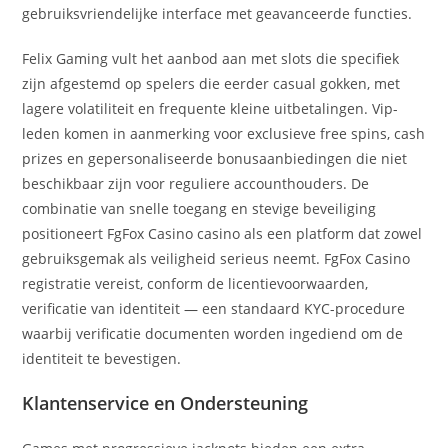
gebruiksvriendelijke interface met geavanceerde functies.
Felix Gaming vult het aanbod aan met slots die specifiek
zijn afgestemd op spelers die eerder casual gokken, met
lagere volatiliteit en frequente kleine uitbetalingen. Vip-
leden komen in aanmerking voor exclusieve free spins, cash
prizes en gepersonaliseerde bonusaanbiedingen die niet
beschikbaar zijn voor reguliere accounthouders. De
combinatie van snelle toegang en stevige beveiliging
positioneert FgFox Casino casino als een platform dat zowel
gebruiksgemak als veiligheid serieus neemt. FgFox Casino
registratie vereist, conform de licentievoorwaarden,
verificatie van identiteit — een standaard KYC-procedure
waarbij verificatie documenten worden ingediend om de
identiteit te bevestigen.
Klantenservice en Ondersteuning