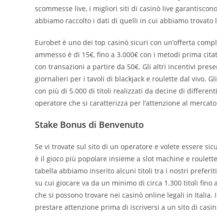
scommesse live, i migliori siti di casinò live garantisc
abbiamo raccolto i dati di quelli in cui abbiamo trovato l
Eurobet è uno dei top casinò sicuri con un’offerta complet
ammesso è di 15€, fino a 3.000€ con i metodi prima citati,
con transazioni a partire da 50€. Gli altri incentivi pres
giornalieri per i tavoli di blackjack e roulette dal vivo. 
con più di 5.000 di titoli realizzati da decine di differen
operatore che si caratterizza per l’attenzione al mercato 
Stake Bonus di Benvenuto
Se vi trovate sul sito di un operatore e volete essere sicu
è il gioco più popolare insieme a slot machine e roulette
tabella abbiamo inserito alcuni titoli tra i nostri preferit
su cui giocare va da un minimo di circa 1.300 titoli fino a
che si possono trovare nei casinò online legali in Italia.
prestare attenzione prima di iscriversi a un sito di casin