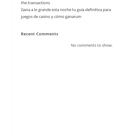
the transactions
Gana a lo grande esta noche tu guía definitiva para
juegos de casino y cómo ganarum
Recent Comments
No comments to show.
n