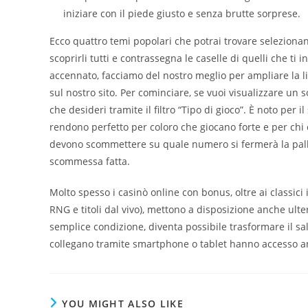
iniziare con il piede giusto e senza brutte sorprese.
Ecco quattro temi popolari che potrai trovare selezionand
scoprirli tutti e contrassegna le caselle di quelli che ti
accennato, facciamo del nostro meglio per ampliare la li
sul nostro sito. Per cominciare, se vuoi visualizzare un so
che desideri tramite il filtro “Tipo di gioco”. È noto per
rendono perfetto per coloro che giocano forte e per chi 
devono scommettere su quale numero si fermerà la pallin
scommessa fatta.
Molto spesso i casinò online con bonus, oltre ai classici in
RNG e titoli dal vivo), mettono a disposizione anche ult
semplice condizione, diventa possibile trasformare il sal
collegano tramite smartphone o tablet hanno accesso anc
YOU MIGHT ALSO LIKE