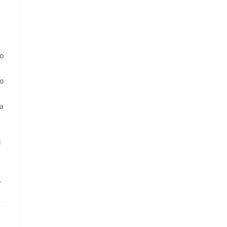
to
lo
la
i
.