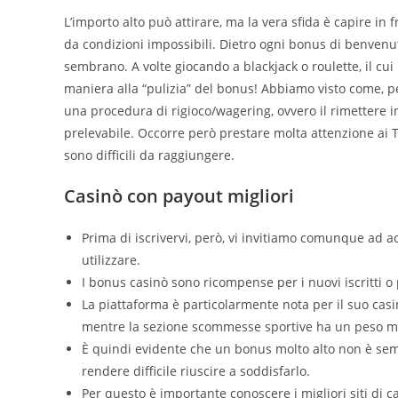
L’importo alto può attirare, ma la vera sfida è capire in 
da condizioni impossibili. Dietro ogni bonus di benven
sembrano. A volte giocando a blackjack o roulette, il cui
maniera alla “pulizia” del bonus! Abbiamo visto come, p
una procedura di rigioco/wagering, ovvero il rimettere in 
prelevabile. Occorre però prestare molta attenzione ai 
sono difficili da raggiungere.
Casinò con payout migliori
Prima di iscrivervi, però, vi invitiamo comunque ad a
utilizzare.
I bonus casinò sono ricompense per i nuovi iscritti o pe
La piattaforma è particolarmente nota per il suo casinò,
mentre la sezione scommesse sportive ha un peso mi
È quindi evidente che un bonus molto alto non è sem
rendere difficile riuscire a soddisfarlo.
Per questo è importante conoscere i migliori siti di ca