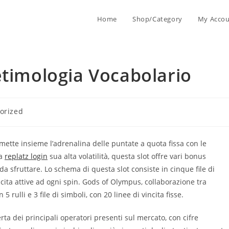
Home
Shop/Category
My Acco
etimologia Vocabolario
orized
 mette insieme l’adrenalina delle puntate a quota fissa con le
la
replatz login
sua alta volatilità, questa slot offre vari bonus
) da sfruttare. Lo schema di questa slot consiste in cinque file di
ncita attive ad ogni spin. Gods of Olympus, collaborazione tra
rulli e 3 file di simboli, con 20 linee di vincita fisse.
rta dei principali operatori presenti sul mercato, con cifre