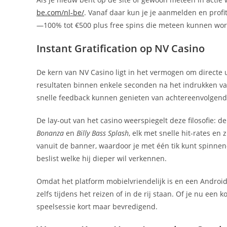
be.com/nl-be/
. Vanaf daar kun je je aanmelden en prof
—100% tot €500 plus free spins die meteen kunnen word
Instant Gratification op NV Casino
De kern van NV Casino ligt in het vermogen om directe 
resultaten binnen enkele seconden na het indrukken va
snelle feedback kunnen genieten van achtereenvolgende
De lay-out van het casino weerspiegelt deze filosofie: 
Bonanza
en
Billy Bass Splash
, elk met snelle hit-rates en
vanuit de banner, waardoor je met één tik kunt spinnen—
beslist welke hij dieper wil verkennen.
Omdat het platform mobielvriendelijk is en een Android
zelfs tijdens het reizen of in de rij staan. Of je nu een 
speelsessie kort maar bevredigend.