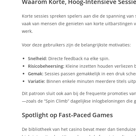
Waarom Korte, Hoog‑Intensieve Sessi
Korte sessies spreken spelers aan die de spanning van 
vaak van mensen die genieten van korte uitbarstingen
werk.
Voor deze gebruikers zijn de belangrijkste motivaties:
Snelheid:
Directe feedback na elke spin.
Risicobeheersing:
Kleine inzetten houden verliezen 
Gemak:
Sessies passen gemakkelijk in een druk sch
Variatie:
Binnen enkele minuten meerdere titels uit
Dit patroon sluit ook aan bij de frequente promoties v
—zoals de “Spin Climb” dagelijkse inlogbeloningen die g
Spotlight op Fast‑Paced Games
De bibliotheek van het casino bevat meer dan tienduizen