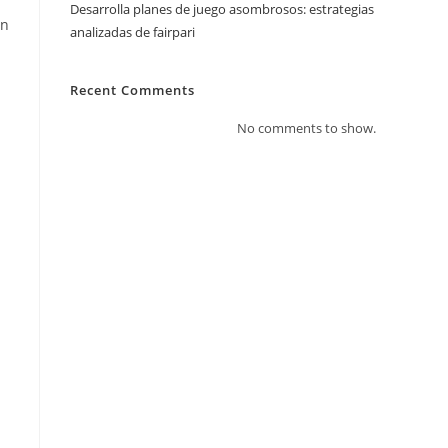
Desarrolla planes de juego asombrosos: estrategias
en
analizadas de fairpari
Recent Comments
No comments to show.