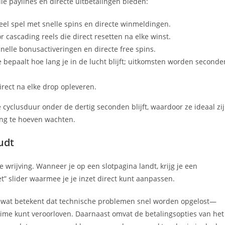
lle paylines en directe uitbetalingen bieden:
eel spel met snelle spins en directe winmeldingen.
 cascading reels die direct resetten na elke winst.
elle bonusactiveringen en directe free spins.
e bepaalt hoe lang je in de lucht blijft; uitkomsten worden seconde
irect na elke drop opleveren.
cyclusduur onder de dertig seconden blijft, waardoor ze ideaal zi
ang te hoeven wachten.
udt
 wrijving. Wanneer je op een slotpagina landt, krijg je een
t” slider waarmee je je inzet direct kunt aanpassen.
r, wat betekent dat technische problemen snel worden opgelost—
ime kunt veroorloven. Daarnaast omvat de betalingsopties van het