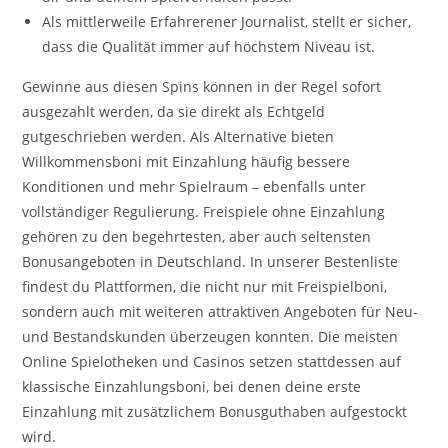
Als mittlerweile Erfahrerener Journalist, stellt er sicher,
dass die Qualität immer auf höchstem Niveau ist.
Gewinne aus diesen Spins können in der Regel sofort
ausgezahlt werden, da sie direkt als Echtgeld
gutgeschrieben werden. Als Alternative bieten
Willkommensboni mit Einzahlung häufig bessere
Konditionen und mehr Spielraum – ebenfalls unter
vollständiger Regulierung. Freispiele ohne Einzahlung
gehören zu den begehrtesten, aber auch seltensten
Bonusangeboten in Deutschland. In unserer Bestenliste
findest du Plattformen, die nicht nur mit Freispielboni,
sondern auch mit weiteren attraktiven Angeboten für Neu-
und Bestandskunden überzeugen konnten. Die meisten
Online Spielotheken und Casinos setzen stattdessen auf
klassische Einzahlungsboni, bei denen deine erste
Einzahlung mit zusätzlichem Bonusguthaben aufgestockt
wird.