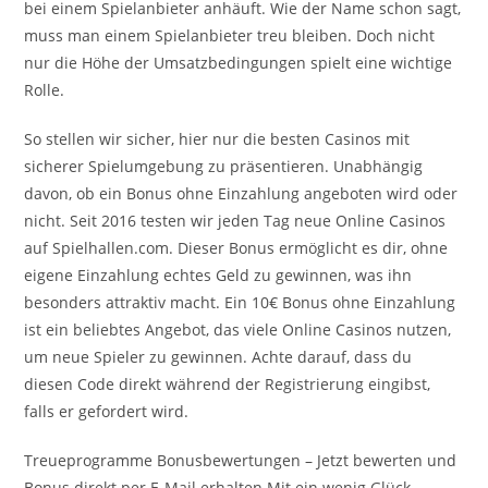
bei einem Spielanbieter anhäuft. Wie der Name schon sagt,
muss man einem Spielanbieter treu bleiben. Doch nicht
nur die Höhe der Umsatzbedingungen spielt eine wichtige
Rolle.
So stellen wir sicher, hier nur die besten Casinos mit
sicherer Spielumgebung zu präsentieren. Unabhängig
davon, ob ein Bonus ohne Einzahlung angeboten wird oder
nicht. Seit 2016 testen wir jeden Tag neue Online Casinos
auf Spielhallen.com. Dieser Bonus ermöglicht es dir, ohne
eigene Einzahlung echtes Geld zu gewinnen, was ihn
besonders attraktiv macht. Ein 10€ Bonus ohne Einzahlung
ist ein beliebtes Angebot, das viele Online Casinos nutzen,
um neue Spieler zu gewinnen. Achte darauf, dass du
diesen Code direkt während der Registrierung eingibst,
falls er gefordert wird.
Treueprogramme Bonusbewertungen – Jetzt bewerten und
Bonus direkt per E-Mail erhalten Mit ein wenig Glück