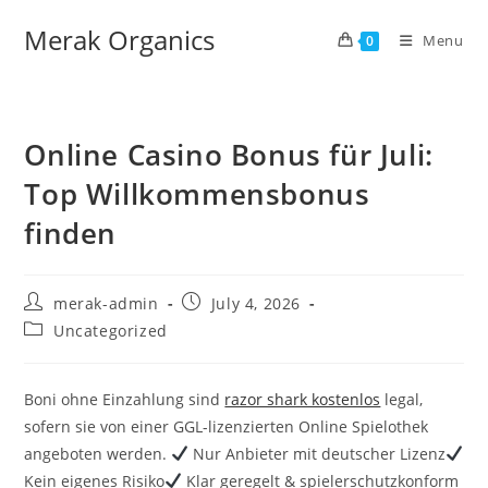
Merak Organics
Menu
0
Online Casino Bonus für Juli:
Top Willkommensbonus
finden
merak-admin
July 4, 2026
Uncategorized
Boni ohne Einzahlung sind
razor shark kostenlos
legal,
sofern sie von einer GGL-lizenzierten Online Spielothek
angeboten werden.
Nur Anbieter mit deutscher Lizenz
Kein eigenes Risiko
Klar geregelt & spielerschutzkonform