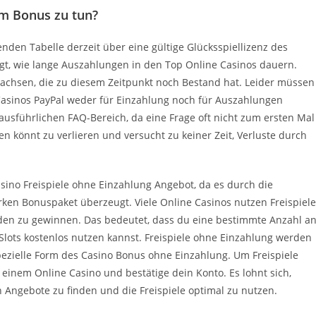
em Bonus zu tun?
enden Tabelle derzeit über eine gültige Glücksspiellizenz des
gt, wie lange Auszahlungen in den Top Online Casinos dauern.
chsen, die zu diesem Zeitpunkt noch Bestand hat. Leider müssen
 Casinos PayPal weder für Einzahlung noch für Auszahlungen
 ausführlichen FAQ-Bereich, da eine Frage oft nicht zum ersten Mal
ten könnt zu verlieren und versucht zu keiner Zeit, Verluste durch
sino Freispiele ohne Einzahlung Angebot, da es durch die
ken Bonuspaket überzeugt. Viele Online Casinos nutzen Freispiele
n zu gewinnen. Das bedeutet, dass du eine bestimmte Anzahl a
ots kostenlos nutzen kannst. Freispiele ohne Einzahlung werden
pezielle Form des Casino Bonus ohne Einzahlung. Um Freispiele
n einem Online Casino und bestätige dein Konto. Es lohnt sich,
 Angebote zu finden und die Freispiele optimal zu nutzen.