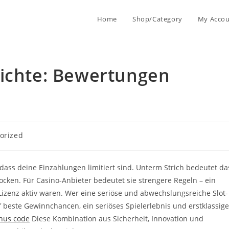
Home
Shop/Category
My Acco
richte: Bewertungen
orized
 dass deine Einzahlungen limitiert sind. Unterm Strich bedeutet da
cken. Für Casino-Anbieter bedeutet sie strengere Regeln – ein
o-Lizenz aktiv waren. Wer eine seriöse und abwechslungsreiche Slot-
uf beste Gewinnchancen, ein seriöses Spielerlebnis und erstklassige
nus code
Diese Kombination aus Sicherheit, Innovation und