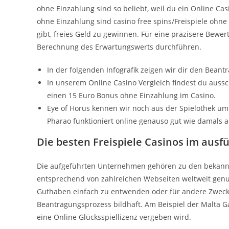
ohne Einzahlung sind so beliebt, weil du ein Online Cas
ohne Einzahlung sind casino free spins/Freispiele ohne
gibt, freies Geld zu gewinnen. Für eine präzisere Bewe
Berechnung des Erwartungswerts durchführen.
In der folgenden Infografik zeigen wir dir den Beant
In unserem Online Casino Vergleich findest du aussc
einen 15 Euro Bonus ohne Einzahlung im Casino.
Eye of Horus kennen wir noch aus der Spielothek u
Pharao funktioniert online genauso gut wie damals a
Die besten Freispiele Casinos im ausf
Die aufgeführten Unternehmen gehören zu den bekannte
entsprechend von zahlreichen Webseiten weltweit genutz
Guthaben einfach zu entwenden oder für andere Zwecke 
Beantragungsprozess bildhaft. Am Beispiel der Malta Ga
eine Online Glücksspiellizenz vergeben wird.