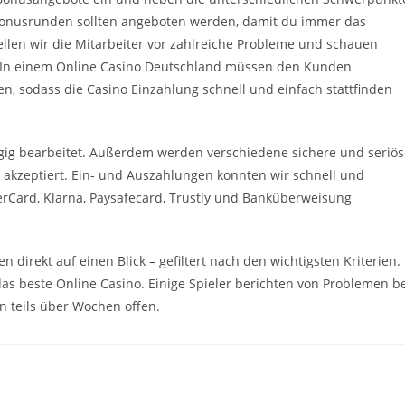
 Bonusrunden sollten angeboten werden, damit du immer das
tellen wir die Mitarbeiter vor zahlreiche Probleme und schauen
 In einem Online Casino Deutschland müssen den Kunden
, sodass die Casino Einzahlung schnell und einfach stattfinden
gig bearbeitet. Außerdem werden verschiedene sichere und seriös
akzeptiert. Ein- und Auszahlungen konnten wir schnell und
erCard, Klarna, Paysafecard, Trustly und Banküberweisung
en direkt auf einen Blick – gefiltert nach den wichtigsten Kriterien.
das beste Online Casino. Einige Spieler berichten von Problemen b
n teils über Wochen offen.