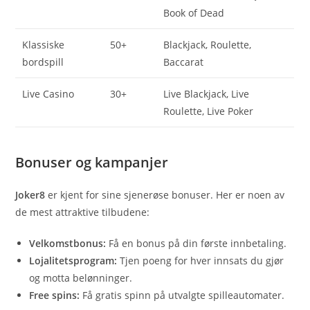
Book of Dead
Klassiske
50+
Blackjack, Roulette,
bordspill
Baccarat
Live Casino
30+
Live Blackjack, Live
Roulette, Live Poker
Bonuser og kampanjer
Joker8
er kjent for sine sjenerøse bonuser. Her er noen av
de mest attraktive tilbudene:
Velkomstbonus:
Få en bonus på din første innbetaling.
Lojalitetsprogram:
Tjen poeng for hver innsats du gjør
og motta belønninger.
Free spins:
Få gratis spinn på utvalgte spilleautomater.