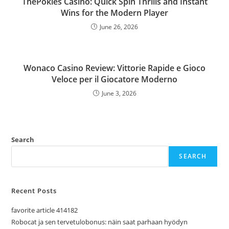
ThePokies Casino: Quick Spin Thrills and Instant
Wins for the Modern Player
June 26, 2026
Wonaco Casino Review: Vittorie Rapide e Gioco
Veloce per il Giocatore Moderno
June 3, 2026
Search
SEARCH
Recent Posts
favorite article 414182
Robocat ja sen tervetulobonus: näin saat parhaan hyödyn