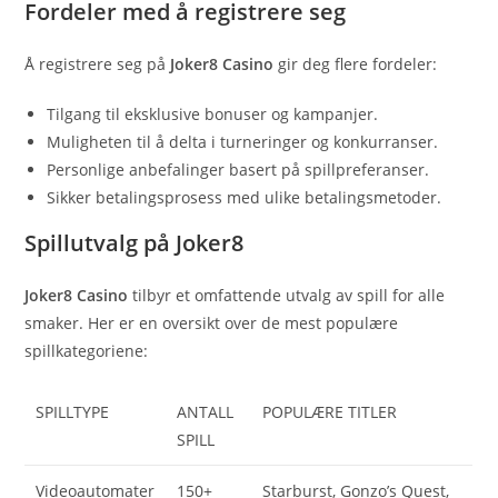
Fordeler med å registrere seg
Å registrere seg på
Joker8 Casino
gir deg flere fordeler:
Tilgang til eksklusive bonuser og kampanjer.
Muligheten til å delta i turneringer og konkurranser.
Personlige anbefalinger basert på spillpreferanser.
Sikker betalingsprosess med ulike betalingsmetoder.
Spillutvalg på Joker8
Joker8 Casino
tilbyr et omfattende utvalg av spill for alle
smaker. Her er en oversikt over de mest populære
spillkategoriene:
SPILLTYPE
ANTALL
POPULÆRE TITLER
SPILL
Videoautomater
150+
Starburst, Gonzo’s Quest,