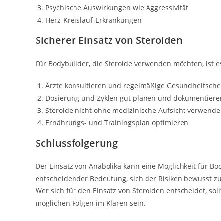
Psychische Auswirkungen wie Aggressivität
Herz-Kreislauf-Erkrankungen
Sicherer Einsatz von Steroiden
Für Bodybuilder, die Steroide verwenden möchten, ist 
Ärzte konsultieren und regelmäßige Gesundheitsch
Dosierung und Zyklen gut planen und dokumentiere
Steroide nicht ohne medizinische Aufsicht verwende
Ernährungs- und Trainingsplan optimieren
Schlussfolgerung
Der Einsatz von Anabolika kann eine Möglichkeit für Bod
entscheidender Bedeutung, sich der Risiken bewusst z
Wer sich für den Einsatz von Steroiden entscheidet, soll
möglichen Folgen im Klaren sein.