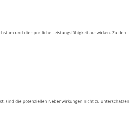
chstum und die sportliche Leistungsfähigkeit auswirken. Zu den
st, sind die potenziellen Nebenwirkungen nicht zu unterschätzen.