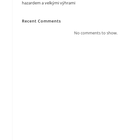
hazardem a velkými výhrami
Recent Comments
No comments to show.