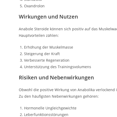
Oxandrolon
Wirkungen und Nutzen
Anabole Steroide können sich positiv auf das Muskelwa
Hauptvorteilen zählen:
Erhöhung der Muskelmasse
Steigerung der Kraft
Verbesserte Regeneration
Unterstützung des Trainingsvolumens
Risiken und Nebenwirkungen
Obwohl die positive Wirkung von Anabolika verlockend i
Zu den häufigsten Nebenwirkungen gehören:
Hormonelle Ungleichgewichte
Leberfunktionsstörungen