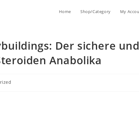
Home
Shop/Category
My Acco
buildings: Der sichere un
 Steroiden Anabolika
rized