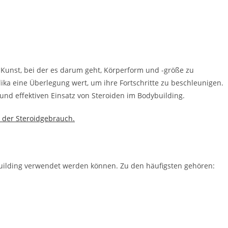
e Kunst, bei der es darum geht, Körperform und -größe zu
olika eine Überlegung wert, um ihre Fortschritte zu beschleunigen.
 und effektiven Einsatz von Steroiden im Bodybuilding.
 der Steroidgebrauch.
building verwendet werden können. Zu den häufigsten gehören: