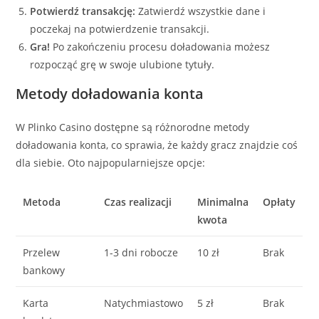
Potwierdź transakcję:
Zatwierdź wszystkie dane i
poczekaj na potwierdzenie transakcji.
Gra!
Po zakończeniu procesu doładowania możesz
rozpocząć grę w swoje ulubione tytuły.
Metody doładowania konta
W Plinko Casino dostępne są różnorodne metody
doładowania konta, co sprawia, że każdy gracz znajdzie coś
dla siebie. Oto najpopularniejsze opcje:
Metoda
Czas realizacji
Minimalna
Opłaty
kwota
Przelew
1-3 dni robocze
10 zł
Brak
bankowy
Karta
Natychmiastowo
5 zł
Brak