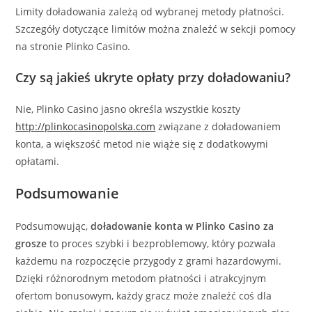
Limity doładowania zależą od wybranej metody płatności.
Szczegóły dotyczące limitów można znaleźć w sekcji pomocy
na stronie Plinko Casino.
Czy są jakieś ukryte opłaty przy doładowaniu?
Nie, Plinko Casino jasno określa wszystkie koszty
http://plinkocasinopolska.com
związane z doładowaniem
konta, a większość metod nie wiąże się z dodatkowymi
opłatami.
Podsumowanie
Podsumowując,
doładowanie konta w Plinko Casino za
grosze
to proces szybki i bezproblemowy, który pozwala
każdemu na rozpoczęcie przygody z grami hazardowymi.
Dzięki różnorodnym metodom płatności i atrakcyjnym
ofertom bonusowym, każdy gracz może znaleźć coś dla