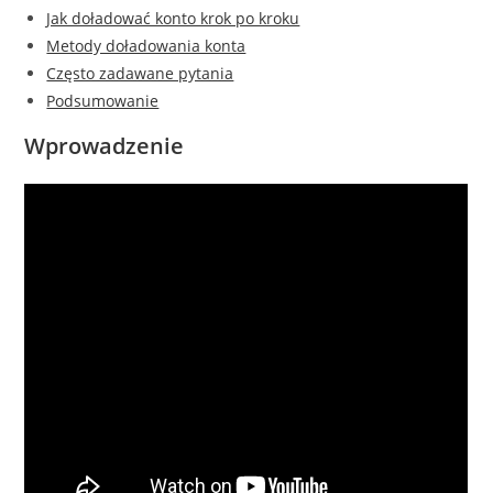
Jak doładować konto krok po kroku
Metody doładowania konta
Często zadawane pytania
Podsumowanie
Wprowadzenie