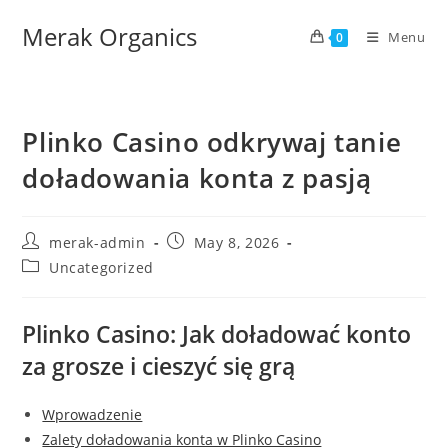
Merak Organics
Menu
0
Plinko Casino odkrywaj tanie
doładowania konta z pasją
merak-admin
May 8, 2026
Uncategorized
Plinko Casino: Jak doładować konto
za grosze i cieszyć się grą
Wprowadzenie
Zalety doładowania konta w Plinko Casino