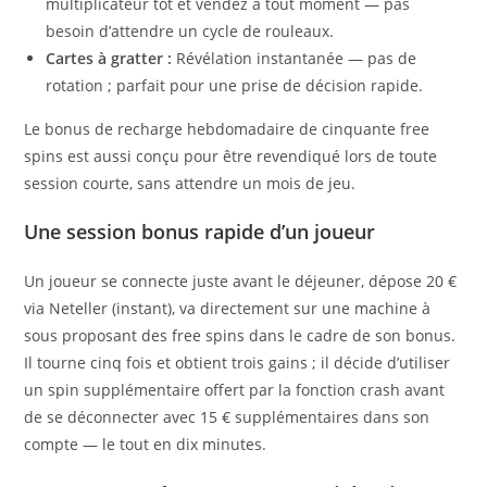
multiplicateur tôt et vendez à tout moment — pas
besoin d’attendre un cycle de rouleaux.
Cartes à gratter :
Révélation instantanée — pas de
rotation ; parfait pour une prise de décision rapide.
Le bonus de recharge hebdomadaire de cinquante free
spins est aussi conçu pour être revendiqué lors de toute
session courte, sans attendre un mois de jeu.
Une session bonus rapide d’un joueur
Un joueur se connecte juste avant le déjeuner, dépose 20 €
via Neteller (instant), va directement sur une machine à
sous proposant des free spins dans le cadre de son bonus.
Il tourne cinq fois et obtient trois gains ; il décide d’utiliser
un spin supplémentaire offert par la fonction crash avant
de se déconnecter avec 15 € supplémentaires dans son
compte — le tout en dix minutes.