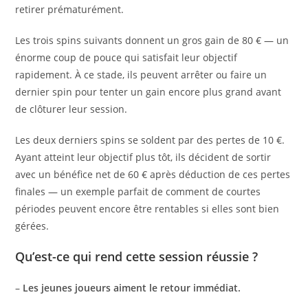
retirer prématurément.
Les trois spins suivants donnent un gros gain de 80 € — un
énorme coup de pouce qui satisfait leur objectif
rapidement. À ce stade, ils peuvent arrêter ou faire un
dernier spin pour tenter un gain encore plus grand avant
de clôturer leur session.
Les deux derniers spins se soldent par des pertes de 10 €.
Ayant atteint leur objectif plus tôt, ils décident de sortir
avec un bénéfice net de 60 € après déduction de ces pertes
finales — un exemple parfait de comment de courtes
périodes peuvent encore être rentables si elles sont bien
gérées.
Qu’est-ce qui rend cette session réussie ?
–
Les jeunes joueurs aiment le retour immédiat.