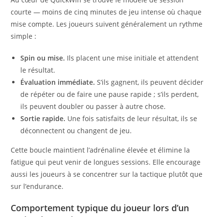
courte — moins de cinq minutes de jeu intense où chaque
mise compte. Les joueurs suivent généralement un rythme
simple :
Spin ou mise.
Ils placent une mise initiale et attendent
le résultat.
Évaluation immédiate.
S’ils gagnent, ils peuvent décider
de répéter ou de faire une pause rapide ; s’ils perdent,
ils peuvent doubler ou passer à autre chose.
Sortie rapide.
Une fois satisfaits de leur résultat, ils se
déconnectent ou changent de jeu.
Cette boucle maintient l’adrénaline élevée et élimine la
fatigue qui peut venir de longues sessions. Elle encourage
aussi les joueurs à se concentrer sur la tactique plutôt que
sur l’endurance.
Comportement typique du joueur lors d’un