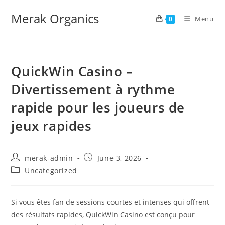
Merak Organics
Menu
0
QuickWin Casino –
Divertissement à rythme
rapide pour les joueurs de
jeux rapides
merak-admin
June 3, 2026
Uncategorized
Si vous êtes fan de sessions courtes et intenses qui offrent
des résultats rapides, QuickWin Casino est conçu pour