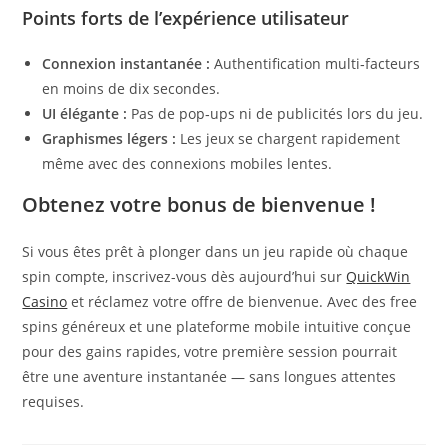
Points forts de l’expérience utilisateur
Connexion instantanée :
Authentification multi‑facteurs
en moins de dix secondes.
UI élégante :
Pas de pop‑ups ni de publicités lors du jeu.
Graphismes légers :
Les jeux se chargent rapidement
même avec des connexions mobiles lentes.
Obtenez votre bonus de bienvenue !
Si vous êtes prêt à plonger dans un jeu rapide où chaque
spin compte, inscrivez-vous dès aujourd’hui sur
QuickWin
Casino
et réclamez votre offre de bienvenue. Avec des free
spins généreux et une plateforme mobile intuitive conçue
pour des gains rapides, votre première session pourrait
être une aventure instantanée — sans longues attentes
requises.