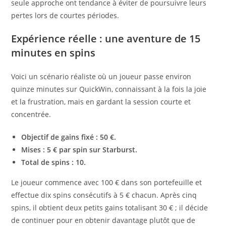
seule approche ont tendance à éviter de poursuivre leurs
pertes lors de courtes périodes.
Expérience réelle : une aventure de 15
minutes en spins
Voici un scénario réaliste où un joueur passe environ
quinze minutes sur QuickWin, connaissant à la fois la joie
et la frustration, mais en gardant la session courte et
concentrée.
Objectif de gains fixé : 50 €.
Mises : 5 € par spin sur Starburst.
Total de spins : 10.
Le joueur commence avec 100 € dans son portefeuille et
effectue dix spins consécutifs à 5 € chacun. Après cinq
spins, il obtient deux petits gains totalisant 30 € ; il décide
de continuer pour en obtenir davantage plutôt que de