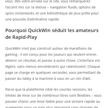
vous. Dès votre arrivée sur le site, vous remarquerez
l’accent mis sur la vitesse – navigation fluide, options de
spins instantanés, et une bibliothèque de jeux prête pour
une poussée d’adrénaline rapide.
Pourquoi QuickWin séduit les amateurs
de Rapid‑Play
QuickWin n’est pas construit autour de marathons de
gaming ; il est conçu pour les joueurs qui veulent entrer,
obtenir un résultat, et passer à autre chose. L’interface est
légère, sans menus encombrants qui ralentissent. Chaque
page se charge en quelques secondes, vous permettant de
passer du lobby à la machine à sous en un clin d’œil.
Parce que la plateforme cible les courtes sessions, les
limites de mise sur de nombreux titres sont flexibles – vous
pouvez choisir une mise faible pour une victoire rapide ou
augmenter pour un gain plus important sans changer de