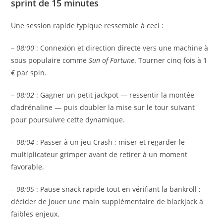
sprint de 15 minutes
Une session rapide typique ressemble à ceci :
–
08:00
: Connexion et direction directe vers une machine à
sous populaire comme
Sun of Fortune
. Tourner cinq fois à 1
€ par spin.
–
08:02
: Gagner un petit jackpot — ressentir la montée
d’adrénaline — puis doubler la mise sur le tour suivant
pour poursuivre cette dynamique.
–
08:04
: Passer à un jeu Crash ; miser et regarder le
multiplicateur grimper avant de retirer à un moment
favorable.
–
08:05
: Pause snack rapide tout en vérifiant la bankroll ;
décider de jouer une main supplémentaire de blackjack à
faibles enjeux.